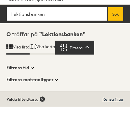
Sök
Fritextsök
Sök
Sökresultat
0
träffar på
Lektionsbanken
Visa karta
Visa lista
Filtrera
Filtrera
Filtrera tid
Filtrera materialtyper
Visningsläge
Totalt
Valda filter:
Karta
Rensa filter
0
träffar
Lista
Karta