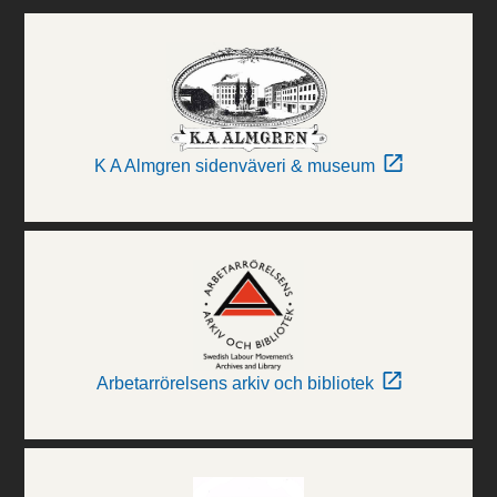
K A Almgren sidenväveri & museum
Arbetarrörelsens arkiv och bibliotek