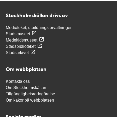
Kontakt
Stockholmskällan
Stockholmskällan drivs av
Medioteket, utbildningsförvaltningen
Stadsmuseet
Medeltidsmuseet
Stadsbiblioteket
Stadsarkivet
Om webbplatsen
Kontakta oss
Om Stockholmskällan
Tillgänglighetsredogörelse
Om kakor på webbplatsen
Sociala medier