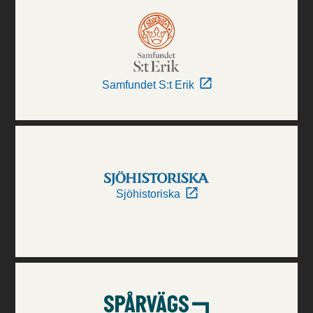
Samfundet S:t Erik
Sjöhistoriska