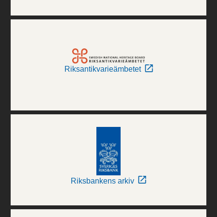
Riksantikvarieämbetet
Riksbankens arkiv