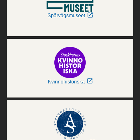
Spårvägsmuseet
Kvinnohistoriska