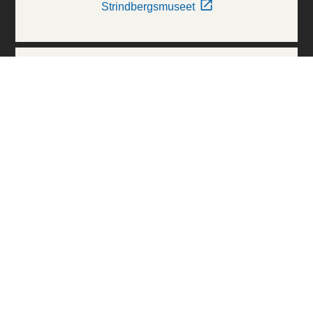
Strindbergsmuseet
Thielska Galleriet
Världskulturmuseerna