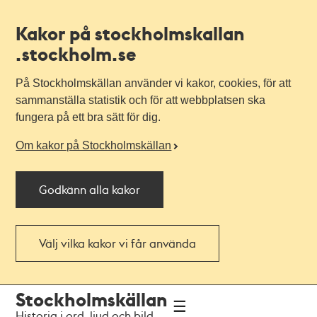
Kakor på stockholmskallan
.stockholm.se
På Stockholmskällan använder vi kakor, cookies, för att
sammanställa statistik och för att webbplatsen ska
fungera på ett bra sätt för dig.
Om kakor på Stockholmskällan
Godkänn alla kakor
Välj vilka kakor vi får använda
Till
Till
Stockholmskällan
navigationen
huvudinnehållet
Historia i ord, ljud och bild