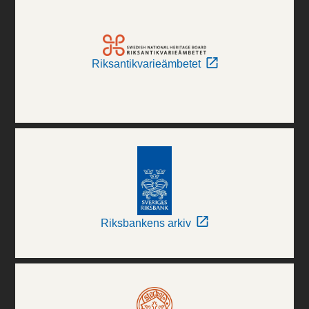
Riksantikvarieämbetet
Riksbankens arkiv