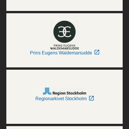
Prins Eugens Waldemarsudde
Regionarkivet Stockholm