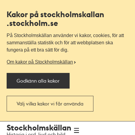
Kakor på stockholmskallan
.stockholm.se
På Stockholmskällan använder vi kakor, cookies, för att
sammanställa statistik och för att webbplatsen ska
fungera på ett bra sätt för dig.
Om kakor på Stockholmskällan
Godkänn alla kakor
Välj vilka kakor vi får använda
Till
Till
Stockholmskällan
navigationen
huvudinnehållet
Historia i ord, ljud och bild