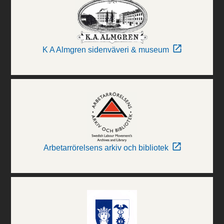
K A Almgren sidenväveri & museum
Arbetarrörelsens arkiv och bibliotek