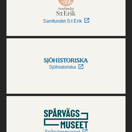
Samfundet S:t Erik
Sjöhistoriska
Spårvägsmuseet