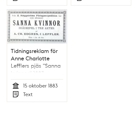
Typ
Typ
Tidningsreklam för
Anne Charlotte
Lefflers pjäs "Sanna
kvinnor" 1883
15 oktober 1883
Tid
Text
Typ