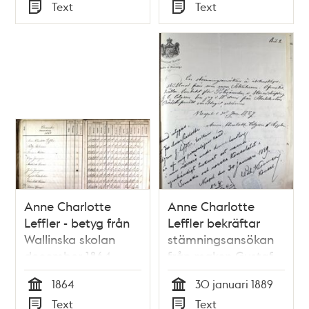
Tid
Tid
Text
Text
Typ
Typ
Anne Charlotte
Anne Charlotte
Leffler - betyg från
Leffler bekräftar
Wallinska skolan
stämningsansökan
december 1864
från maken Gustaf
Edgren 1889
1864
30 januari 1889
Tid
Tid
Text
Text