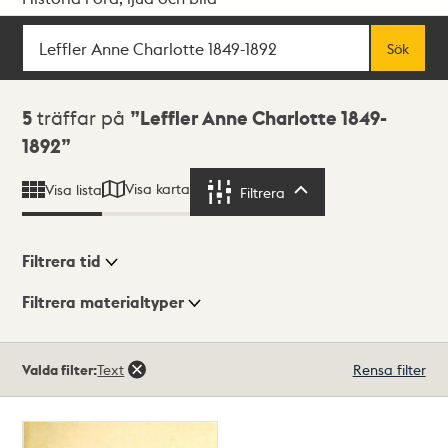
Sök
Fritextsök
Sök
Sökresultat
5
träffar på
Leffler Anne Charlotte 1849-
1892
Visa karta
Visa lista
Filtrera
Filtrera
Filtrera tid
Filtrera materialtyper
Visningsläge
Totalt
Valda filter:
Text
Rensa filter
5
träffar
Lista
Karta