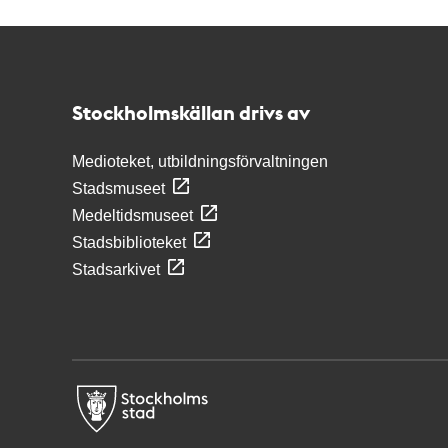
Kontakt
Stockholmskällan
Stockholmskällan drivs av
Medioteket, utbildningsförvaltningen
Stadsmuseet
Medeltidsmuseet
Stadsbiblioteket
Stadsarkivet