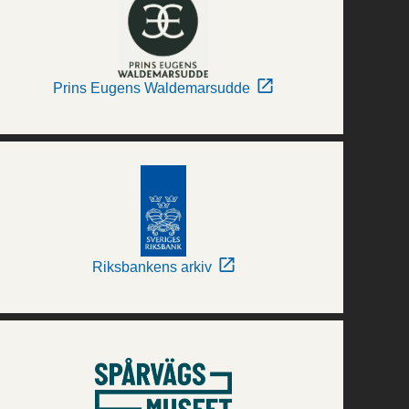
Prins Eugens Waldemarsudde
Riksbankens arkiv