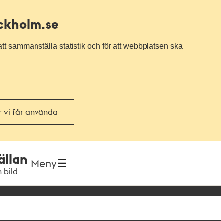
ockholm.se
tt sammanställa statistik och för att webbplatsen ska
or vi får använda
ällan
Meny
h bild