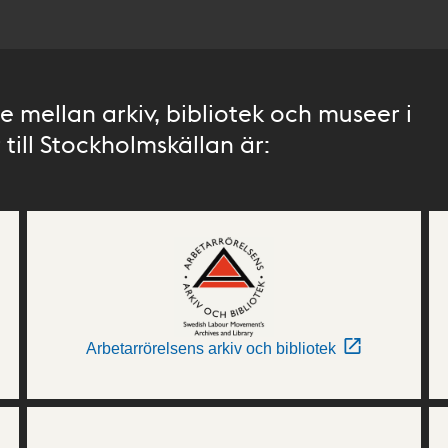
 mellan arkiv, bibliotek och museer i
till Stockholmskällan är:
Arbetarrörelsens arkiv och bibliotek