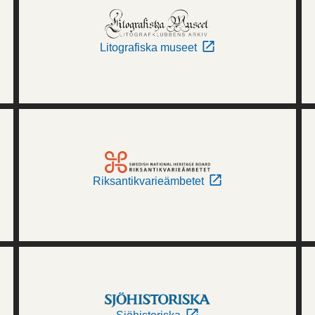
Litografiska museet
Riksantikvarieämbetet