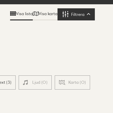
Visa karta
Visa lista
Filtrera
Filtrera
ext
(
3
)
Ljud
(
0
)
Karta
(
0
)