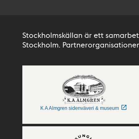
Stockholmskällan är ett samarbete
Stockholm. Partnerorganisationer 
K A Almgren sidenväveri & museum