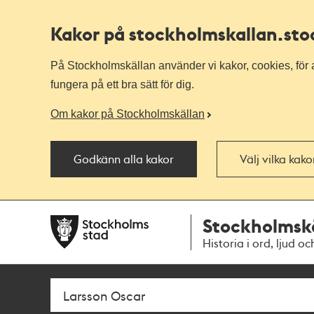
Kakor på stockholmskallan
.st
På Stockholmskällan använder vi kakor, cookies, för a
fungera på ett bra sätt för dig.
Om kakor på Stockholmskällan
Godkänn alla kakor
Välj vilka kak
Till
Till
Stockholmsk
navigationen
huvudinnehållet
Historia i ord, ljud oc
Sök
Fritextsök