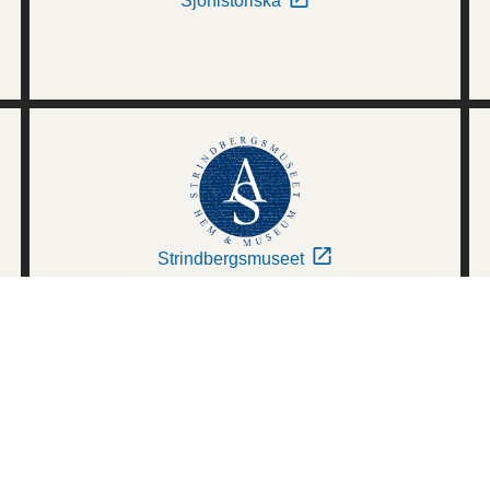
Sjöhistoriska
Strindbergsmuseet