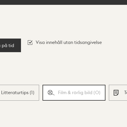
Visa innehåll utan tidsangivelse
a på tid
Litteraturtips
(
1
)
Film & rörlig bild
(
0
)
T