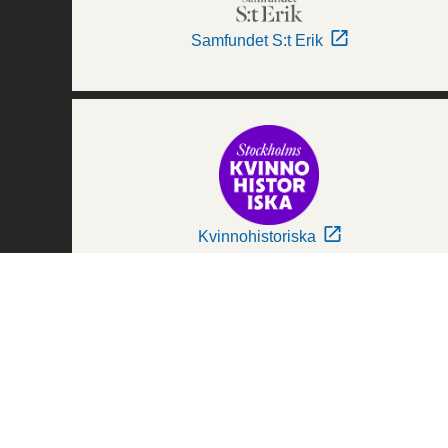
Samfundet S:t Erik
Kvinnohistoriska
Världskulturmuseerna