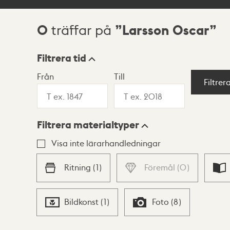
0
Larsson Oscar
träffar på
Sökresultat
Filtrera tid
Från
Till
Visningsläge
Filtrer
Filtrera materialtyper
Lista
Karta
Visa inte lärarhandledningar
Ritning
(
1
)
Föremål
(
0
)
Bildkonst
(
1
)
Foto
(
8
)