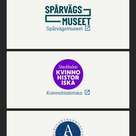
Spårvägsmuseet
Kvinnohistoriska