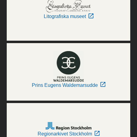
Litografiska museet
Prins Eugens Waldemarsudde
Regionarkivet Stockholm