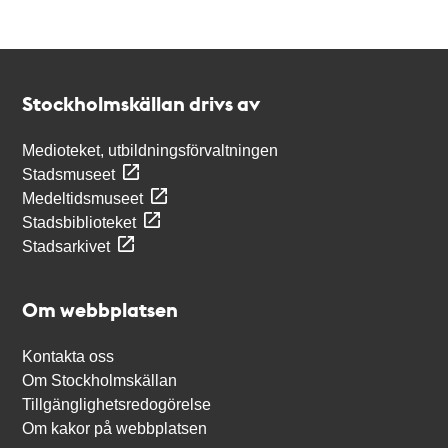
Kontakt
Stockholmskällan
Stockholmskällan drivs av
Medioteket, utbildningsförvaltningen
Stadsmuseet
Medeltidsmuseet
Stadsbiblioteket
Stadsarkivet
Om webbplatsen
Kontakta oss
Om Stockholmskällan
Tillgänglighetsredogörelse
Om kakor på webbplatsen