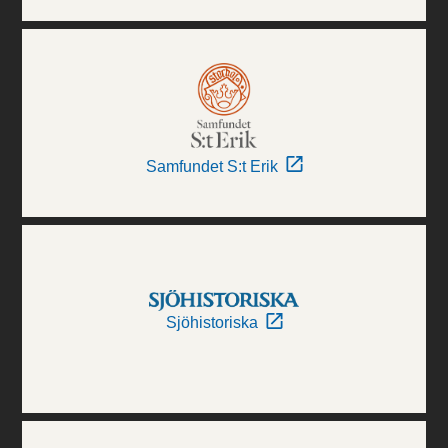
Samfundet S:t Erik
Sjöhistoriska