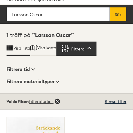
Sök
Fritextsök
Sök
Sökresultat
1
träff på
Larsson Oscar
Visa karta
Visa lista
Filtrera
Filtrera
Filtrera tid
Filtrera materialtyper
Visningsläge
Totalt
Valda filter:
Litteraturtips
Rensa filter
1
träffar
Lista
Karta