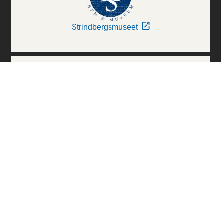
Strindbergsmuseet
Thielska Galleriet
Världskulturmuseerna