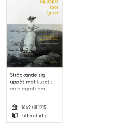
Sträckande sig
uppåt mot ljuset :
en biografi om
Signe Maria Thiel /
Gunilla Grahn-
1869 till 1915
Hinnfors
Tid
Litteraturtips
Typ