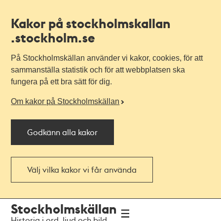
Kakor på stockholmskallan
.stockholm.se
På Stockholmskällan använder vi kakor, cookies, för att
sammanställa statistik och för att webbplatsen ska
fungera på ett bra sätt för dig.
Om kakor på Stockholmskällan
Godkänn alla kakor
Välj vilka kakor vi får använda
Till
Till
Stockholmskällan
navigationen
huvudinnehållet
Historia i ord, ljud och bild