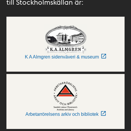
till Stockholmskällan är:
K A Almgren sidenväveri & museum
Arbetarrörelsens arkiv och bibliotek