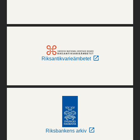
Riksantikvarieämbetet
Riksbankens arkiv