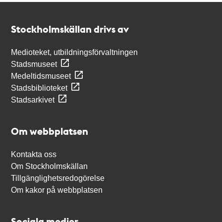
Kontakt
Stockholmskällan
Stockholmskällan drivs av
Medioteket, utbildningsförvaltningen
Stadsmuseet
Medeltidsmuseet
Stadsbiblioteket
Stadsarkivet
Om webbplatsen
Kontakta oss
Om Stockholmskällan
Tillgänglighetsredogörelse
Om kakor på webbplatsen
Sociala medier