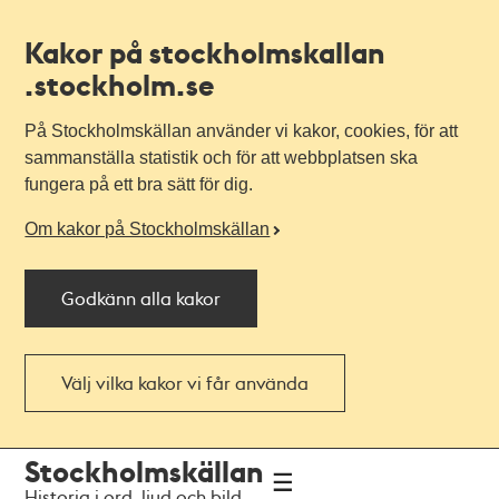
Kakor på stockholmskallan
.stockholm.se
På Stockholmskällan använder vi kakor, cookies, för att
sammanställa statistik och för att webbplatsen ska
fungera på ett bra sätt för dig.
Om kakor på Stockholmskällan
Godkänn alla kakor
Välj vilka kakor vi får använda
Till
Till
Stockholmskällan
navigationen
huvudinnehållet
Historia i ord, ljud och bild