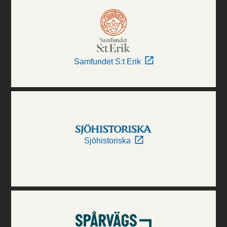
Samfundet S:t Erik
Sjöhistoriska