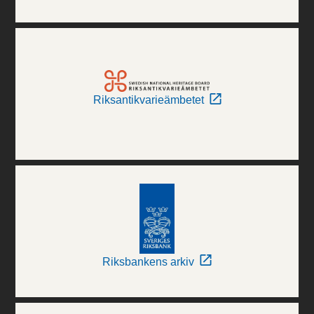
Riksantikvarieämbetet
Riksbankens arkiv