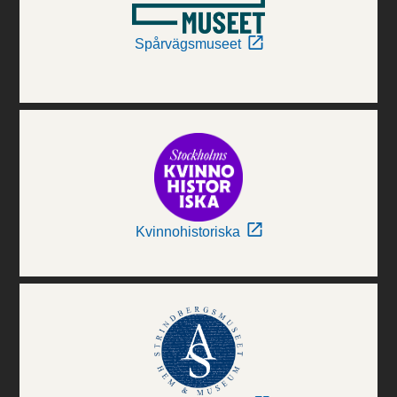
Spårvägsmuseet
Kvinnohistoriska