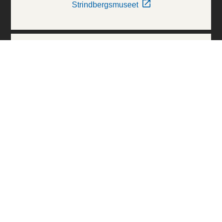
Strindbergsmuseet
Thielska Galleriet
Världskulturmuseerna