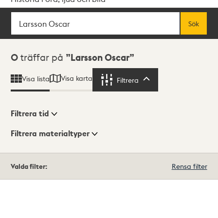
Sök
Fritextsök
Sök
Sökresultat
0
träffar på
Larsson Oscar
Visa karta
Visa lista
Filtrera
Filtrera
Filtrera tid
Filtrera materialtyper
Visningsläge
Totalt
Valda filter:
Rensa filter
0
träffar
Lista
Karta