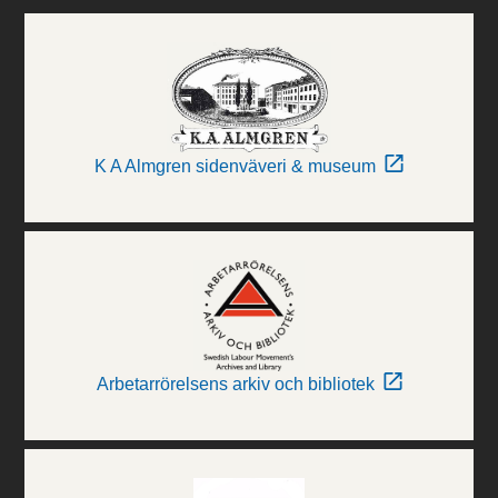
K A Almgren sidenväveri & museum
Arbetarrörelsens arkiv och bibliotek