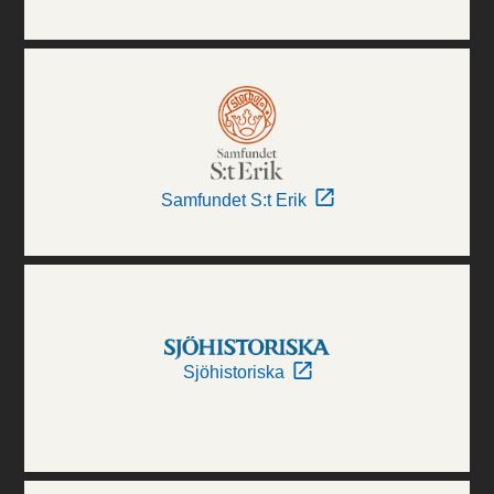
Samfundet S:t Erik
Sjöhistoriska