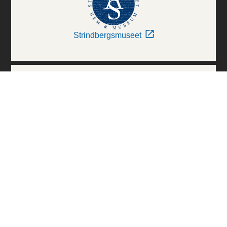
Strindbergsmuseet
Thielska Galleriet
Världskulturmuseerna