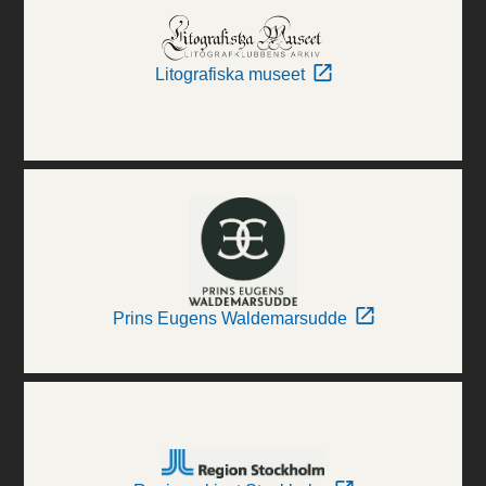
Litografiska museet
Prins Eugens Waldemarsudde