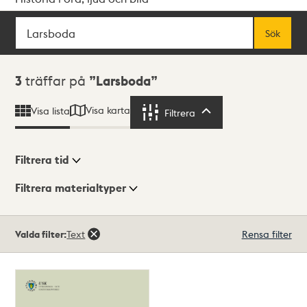
Sök
Fritextsök
Sök
Sökresultat
3
träffar på
Larsboda
Visa karta
Visa lista
Filtrera
Filtrera
Filtrera tid
Filtrera materialtyper
Visningsläge
Totalt
Valda filter:
Text
Rensa filter
3
träffar
Lista
Karta