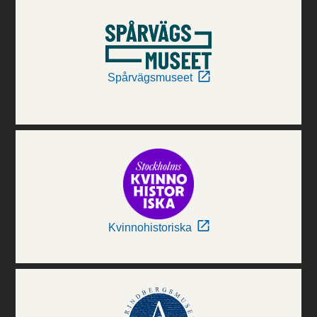
Spårvägsmuseet
Kvinnohistoriska