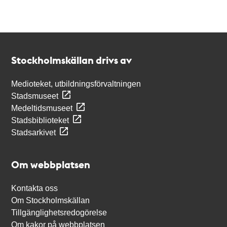
Kontakt
Stockholmskällan
Stockholmskällan drivs av
Medioteket, utbildningsförvaltningen
Stadsmuseet
Medeltidsmuseet
Stadsbiblioteket
Stadsarkivet
Om webbplatsen
Kontakta oss
Om Stockholmskällan
Tillgänglighetsredogörelse
Om kakor på webbplatsen