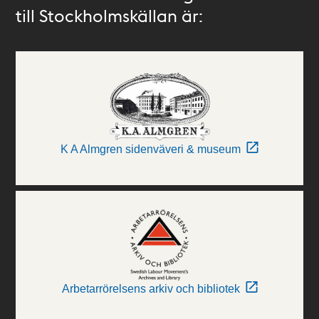
till Stockholmskällan är:
K A Almgren sidenväveri & museum
Arbetarrörelsens arkiv och bibliotek