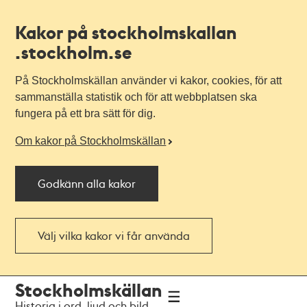
Kakor på stockholmskallan
.stockholm.se
På Stockholmskällan använder vi kakor, cookies, för att
sammanställa statistik och för att webbplatsen ska
fungera på ett bra sätt för dig.
Om kakor på Stockholmskällan
Godkänn alla kakor
Välj vilka kakor vi får använda
Till
Till
Stockholmskällan
navigationen
huvudinnehållet
Historia i ord, ljud och bild