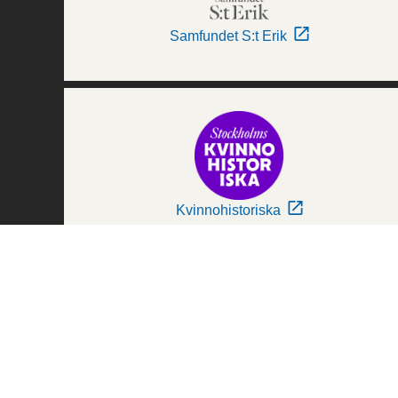
Samfundet S:t Erik
Kvinnohistoriska
Världskulturmuseerna