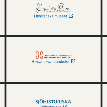
Litografiska museet
Riksantikvarieämbetet