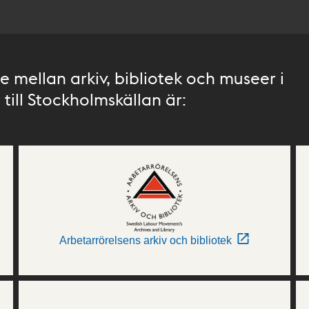
 mellan arkiv, bibliotek och museer i
till Stockholmskällan är:
Arbetarrörelsens arkiv och bibliotek