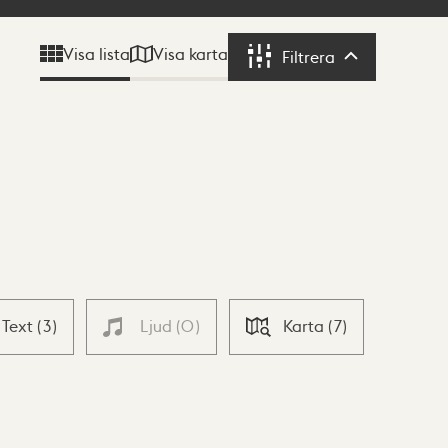
Visa karta
Visa lista
Filtrera
Filtrera
Text
(
3
)
Ljud
(
0
)
Karta
(
7
)