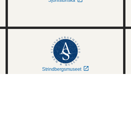
Sjöhistoriska
Strindbergsmuseet