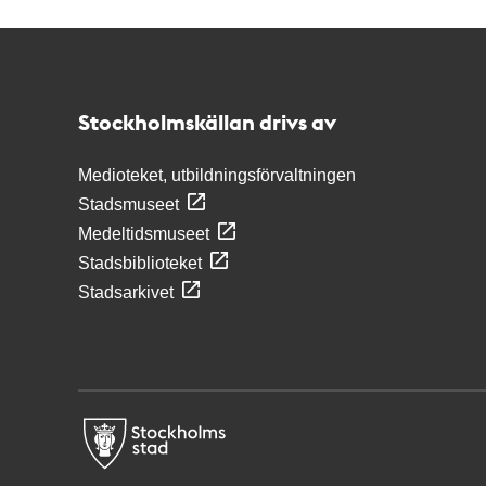
Kontakt
Stockholmskällan
Stockholmskällan drivs av
Medioteket, utbildningsförvaltningen
Stadsmuseet
Medeltidsmuseet
Stadsbiblioteket
Stadsarkivet