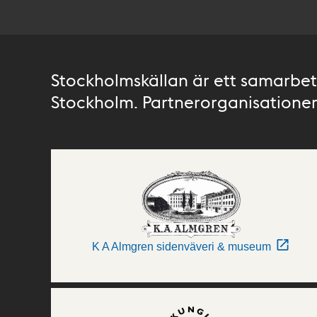
Stockholmskällan är ett samarbete
Stockholm. Partnerorganisationer 
K A Almgren sidenväveri & museum