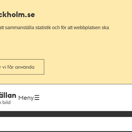
ockholm.se
tt sammanställa statistik och för att webbplatsen ska
or vi får använda
ällan
Meny
h bild