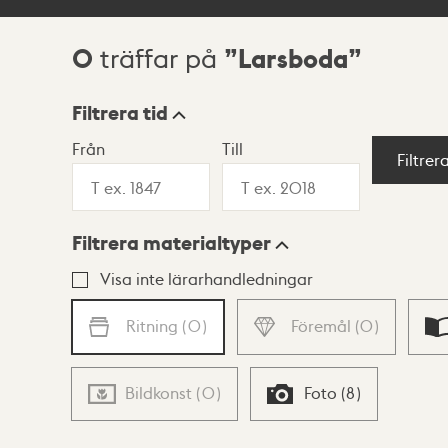
0
Larsboda
träffar på
Sökresultat
Filtrera tid
Från
Till
Visningsläge
Filtrer
Filtrera materialtyper
Lista
Karta
Visa inte lärarhandledningar
Ritning
(
0
)
Föremål
(
0
)
Bildkonst
(
0
)
Foto
(
8
)