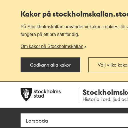
Kakor på stockholmskallan
.st
På Stockholmskällan använder vi kakor, cookies, för a
fungera på ett bra sätt för dig.
Om kakor på Stockholmskällan
Godkänn alla kakor
Välj vilka kak
Till
Till
Stockholmsk
navigationen
huvudinnehållet
Historia i ord, ljud oc
Sök
Fritextsök