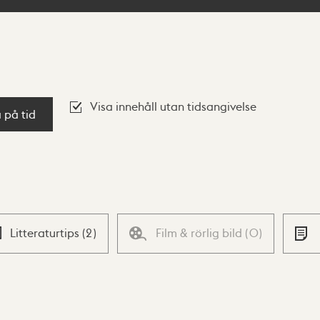
Visa innehåll utan tidsangivelse
a på tid
Litteraturtips
(
2
)
Film & rörlig bild
(
0
)