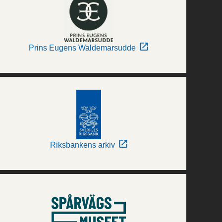
Prins Eugens Waldemarsudde
Riksbankens arkiv