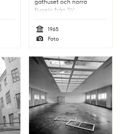
gathuset och norra
flygeln från SV
1965
Tid
Foto
Typ