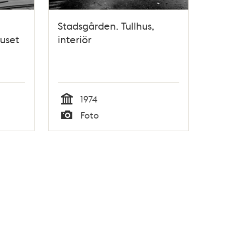
Stadsgården. Tullhus,
uset
interiör
1974
Tid
Foto
Typ