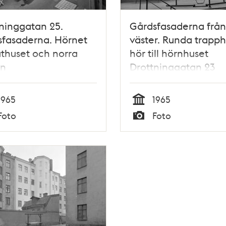
ninggatan 25.
Gårdsfasaderna från
sfasaderna. Hörnet
väster. Runda trapph
thuset och norra
hör till hörnhuset
ln
Drottninggatan 23
1965
1965
Tid
Foto
Foto
Typ