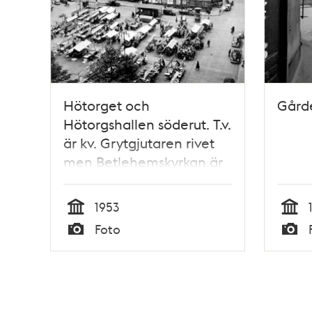
Hötorget och
Gård
Hötorgshallen söderut. T.v.
är kv. Grytgjutaren rivet
men Betlehemskyrkan är
ännu kvar. Bakom
saluhallen är Nya
1953
Elementarskolan riven.
Tid
Tid
Foto
Kvar är Konstfackskolan
Typ
Typ
med lanterninen