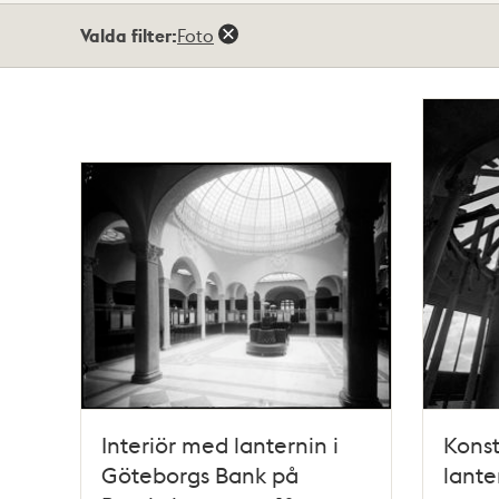
Totalt
Valda filter:
Foto
10
träffar
Interiör med lanternin i
Konst
Göteborgs Bank på
lante