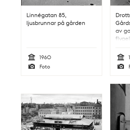
Linnégatan 85,
Drott
ljusbrunnar på gården
Gård
av ga
flyge
1960
Tid
Tid
Foto
Typ
Typ