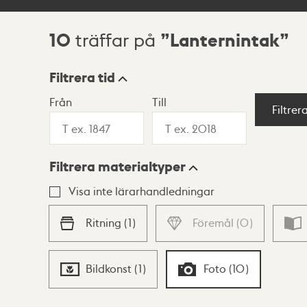
10
Lanternintak
träffar på
Sökresultat
Filtrera tid
Från
Till
Visningsläge
Filtrer
Filtrera materialtyper
Lista
Karta
Visa inte lärarhandledningar
Ritning
(
1
)
Föremål
(
0
)
Bildkonst
(
1
)
Foto
(
10
)