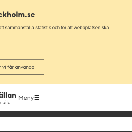
ockholm.se
tt sammanställa statistik och för att webbplatsen ska
or vi får använda
ällan
Meny
h bild