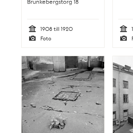
Brunkebergstorg 18
1908 till 1920
Tid
Tid
Foto
Typ
Typ