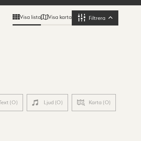
Visa karta
Visa lista
Filtrera
Filtrera
Text
(
0
)
Ljud
(
0
)
Karta
(
0
)