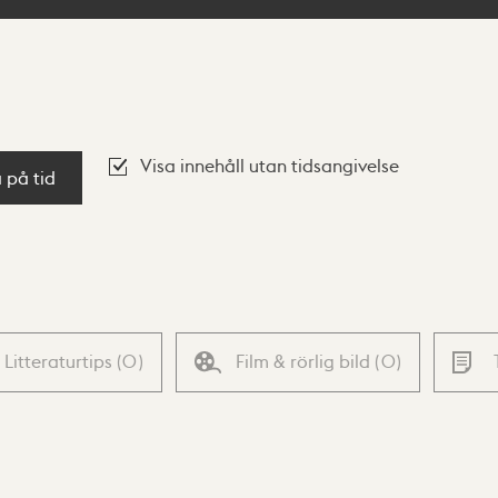
Visa innehåll utan tidsangivelse
a på tid
Litteraturtips
(
0
)
Film & rörlig bild
(
0
)