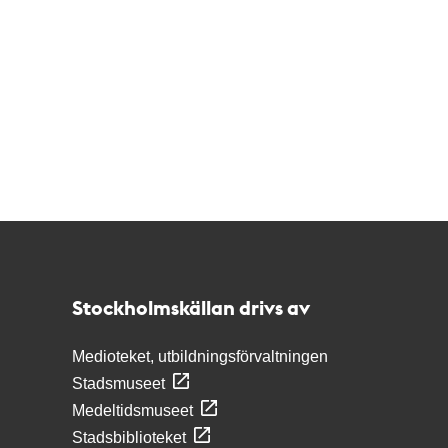
Kontakt
Stockholmskällan
Stockholmskällan drivs av
Medioteket, utbildningsförvaltningen
Stadsmuseet
Medeltidsmuseet
Stadsbiblioteket