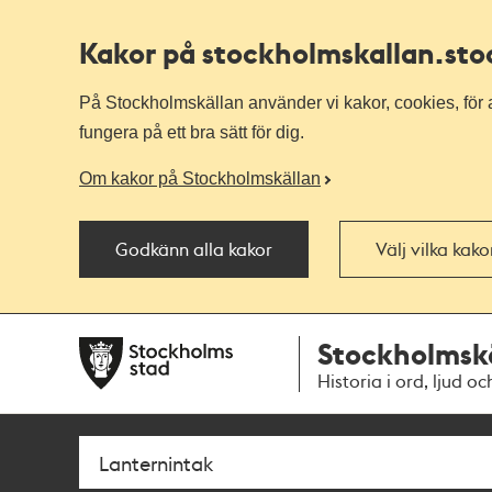
Kakor på stockholmskallan
.st
På Stockholmskällan använder vi kakor, cookies, för a
fungera på ett bra sätt för dig.
Om kakor på Stockholmskällan
Godkänn alla kakor
Välj vilka kak
Till
Till
Stockholmsk
navigationen
huvudinnehållet
Historia i ord, ljud oc
Sök
Fritextsök