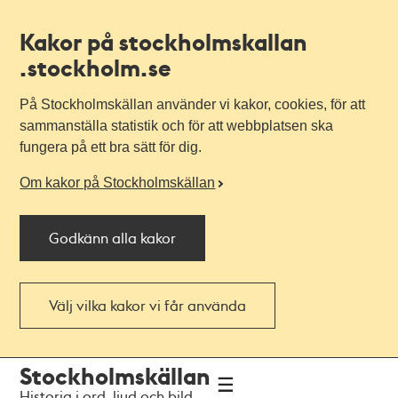
Kakor på stockholmskallan
.stockholm.se
På Stockholmskällan använder vi kakor, cookies, för att
sammanställa statistik och för att webbplatsen ska
fungera på ett bra sätt för dig.
Om kakor på Stockholmskällan
Godkänn alla kakor
Välj vilka kakor vi får använda
Till
Till
Stockholmskällan
navigationen
huvudinnehållet
Historia i ord, ljud och bild