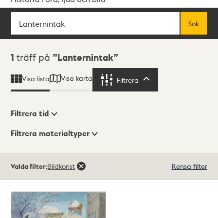
Sök
Fritextsök
Sök
Sökresultat
1
träff på
Lanternintak
Visa karta
Visa lista
Filtrera
Filtrera
Filtrera tid
Filtrera materialtyper
Visningsläge
Totalt
Valda filter:
Bildkonst
Rensa filter
1
träffar
Lista
Karta