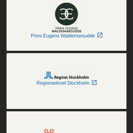
Prins Eugens Waldemarsudde
Regionarkivet Stockholm