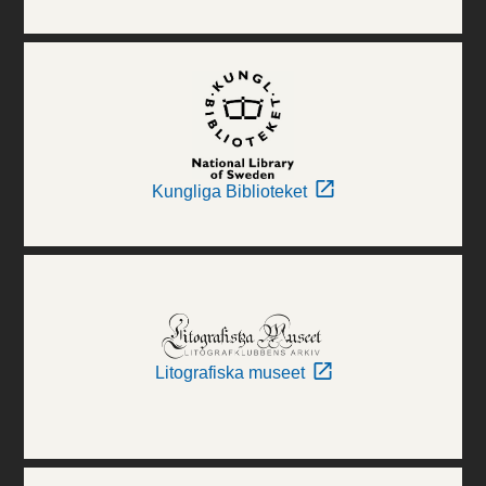
Kungliga Biblioteket
Litografiska museet