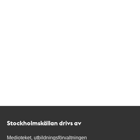
Kontakt
Stockholmskällan
Stockholmskällan drivs av
Medioteket, utbildningsförvaltningen