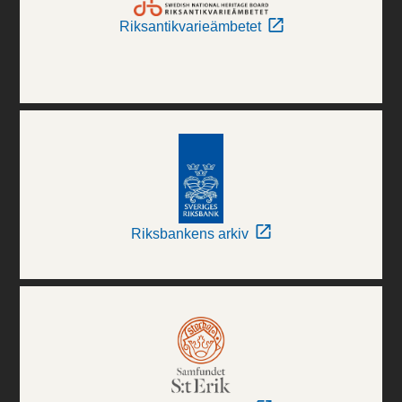
Riksantikvarieämbetet
Riksbankens arkiv