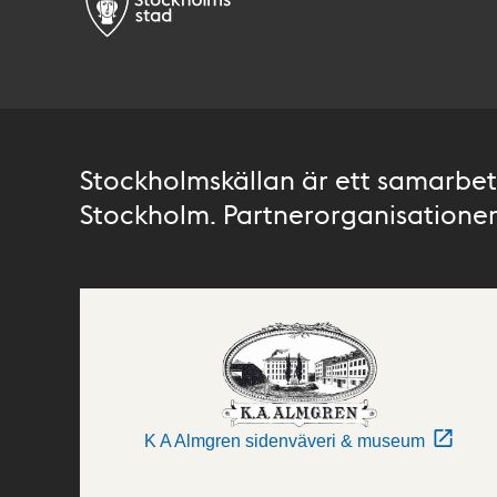
Stockholmskällan är ett samarbete
Stockholm. Partnerorganisationer 
K A Almgren sidenväveri & museum