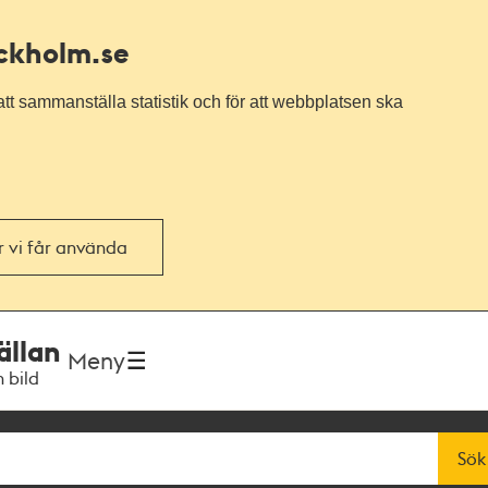
ockholm.se
tt sammanställa statistik och för att webbplatsen ska
or vi får använda
ällan
Meny
h bild
Sök