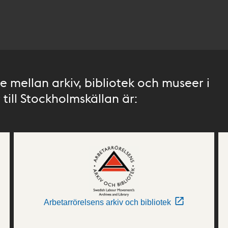
 mellan arkiv, bibliotek och museer i
till Stockholmskällan är:
Arbetarrörelsens arkiv och bibliotek