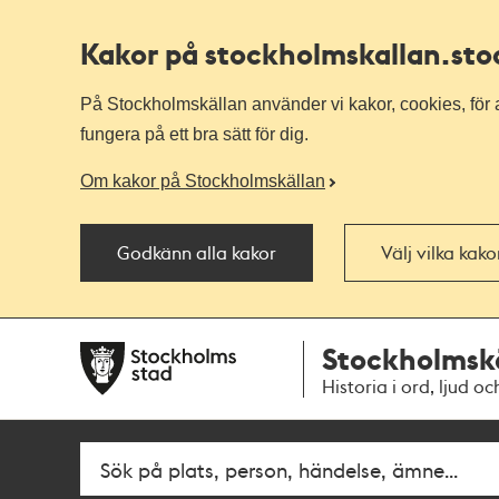
Kakor på stockholmskallan
.st
På Stockholmskällan använder vi kakor, cookies, för a
fungera på ett bra sätt för dig.
Om kakor på Stockholmskällan
Godkänn alla kakor
Välj vilka kak
Till
Till
Stockholmsk
navigationen
huvudinnehållet
Historia i ord, ljud oc
Fritextsök