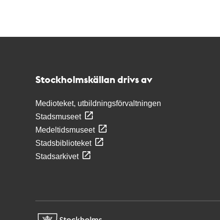
Kontakt
Stockholmskällan
Stockholmskällan drivs av
Medioteket, utbildningsförvaltningen
Stadsmuseet
Medeltidsmuseet
Stadsbiblioteket
Stadsarkivet