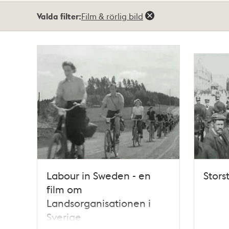
Totalt
Valda filter:
Film & rörlig bild
2
träffar
Labour in Sweden - en
Stors
film om
Landsorganisationen i
Sverige