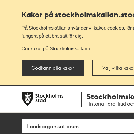
Kakor på stockholmskallan
.st
På Stockholmskällan använder vi kakor, cookies, för a
fungera på ett bra sätt för dig.
Om kakor på Stockholmskällan
Godkänn alla kakor
Välj vilka kak
Till
Till
Stockholmsk
navigationen
huvudinnehållet
Historia i ord, ljud oc
Sök
Fritextsök