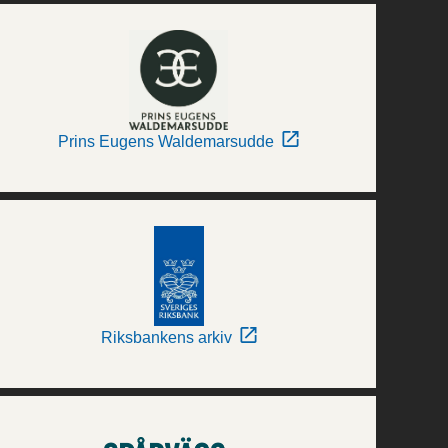
Prins Eugens Waldemarsudde
Riksbankens arkiv