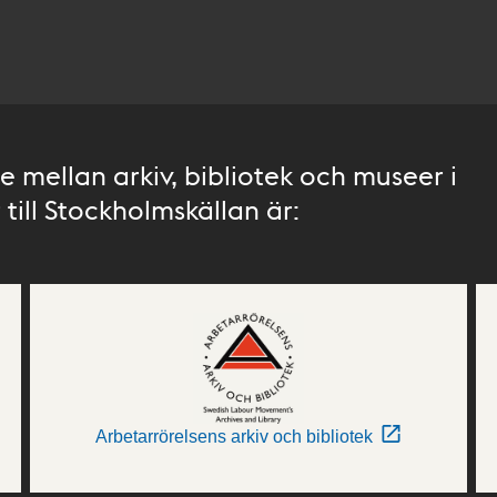
 mellan arkiv, bibliotek och museer i
till Stockholmskällan är:
Arbetarrörelsens arkiv och bibliotek