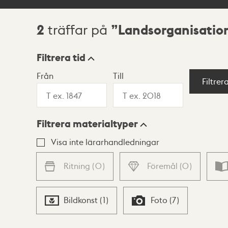
2
Landsorganisatio
träffar på
Sökresultat
Filtrera tid
Från
Till
Visningsläge
Filtrer
Filtrera materialtyper
Lista
Karta
Visa inte lärarhandledningar
Ritning
(
0
)
Föremål
(
0
)
Bildkonst
(
1
)
Foto
(
7
)