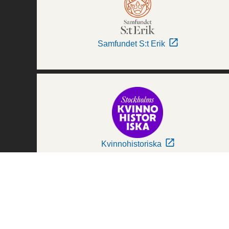
Samfundet S:t Erik
Kvinnohistoriska