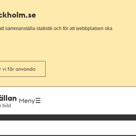
ockholm.se
tt sammanställa statistik och för att webbplatsen ska
or vi får använda
ällan
Meny
h bild