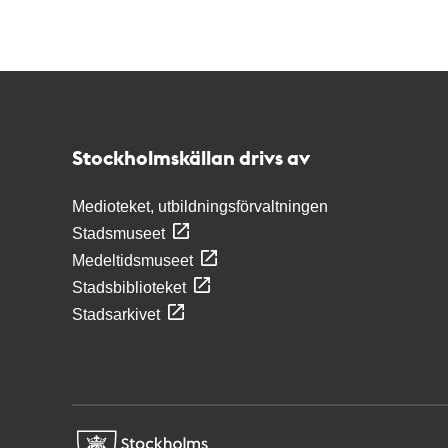
Kontakt
Stockholmskällan
Stockholmskällan drivs av
Medioteket, utbildningsförvaltningen
Stadsmuseet
Medeltidsmuseet
Stadsbiblioteket
Stadsarkivet