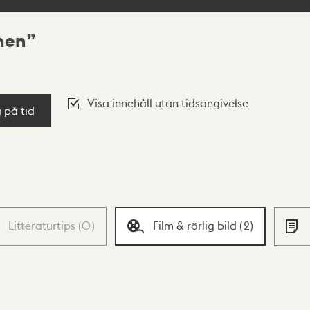
nen
Visa innehåll utan tidsangivelse
a på tid
Litteraturtips
(
0
)
Film & rörlig bild
(
2
)