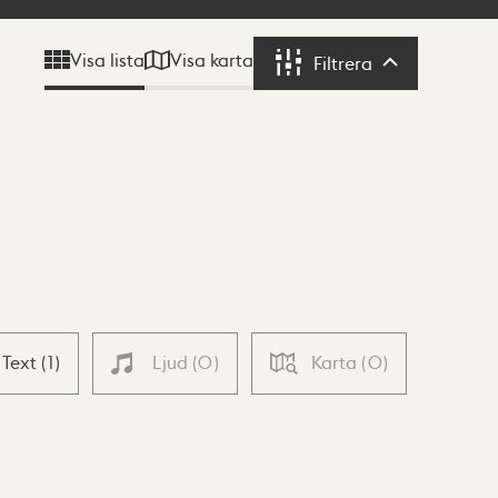
Visa karta
Visa lista
Filtrera
Filtrera
Text
(
1
)
Ljud
(
0
)
Karta
(
0
)