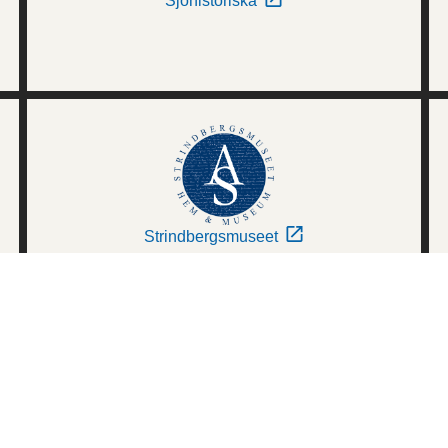
Sjöhistoriska
Strindbergsmuseet