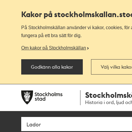
Kakor på stockholmskallan
.st
På Stockholmskällan använder vi kakor, cookies, för a
fungera på ett bra sätt för dig.
Om kakor på Stockholmskällan
Godkänn alla kakor
Välj vilka kak
Till
Till
Stockholmsk
navigationen
huvudinnehållet
Historia i ord, ljud oc
Sök
Fritextsök