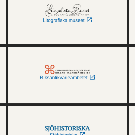
Litografiska museet
Riksantikvarieämbetet