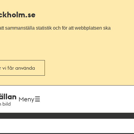
ockholm.se
tt sammanställa statistik och för att webbplatsen ska
or vi får använda
ällan
Meny
h bild