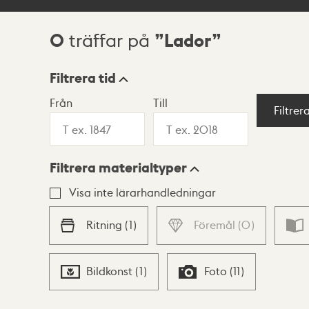
0
Lador
träffar på
Sökresultat
Filtrera tid
Från
Till
Visningsläge
Filtrer
Filtrera materialtyper
Lista
Karta
Visa inte lärarhandledningar
Ritning
(
1
)
Föremål
(
0
)
Bildkonst
(
1
)
Foto
(
11
)