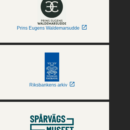
Prins Eugens Waldemarsudde
Riksbankens arkiv