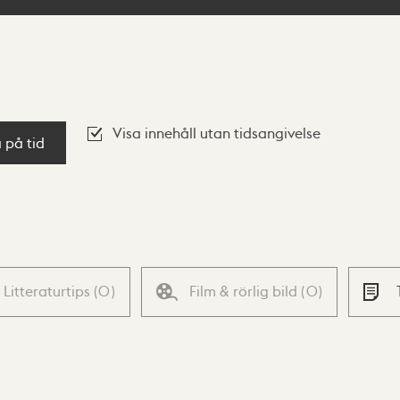
Visa innehåll utan tidsangivelse
a på tid
Litteraturtips
(
0
)
Film & rörlig bild
(
0
)