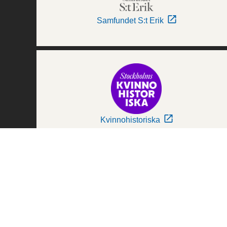
Samfundet S:t Erik
Kvinnohistoriska
Världskulturmuseerna