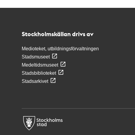
Kontakt
Stockholmskällan
Stockholmskällan drivs av
Medioteket, utbildningsförvaltningen
Stadsmuseet
Medeltidsmuseet
Stadsbiblioteket
Stadsarkivet