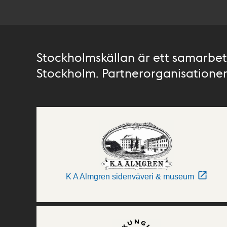
Stockholmskällan är ett samarbete
Stockholm. Partnerorganisationer 
K A Almgren sidenväveri & museum