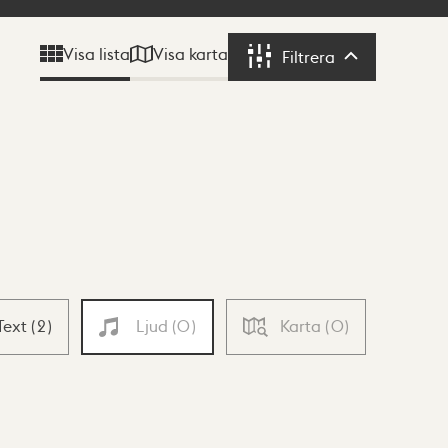
Visa karta
Visa lista
Filtrera
Filtrera
Text
(
2
)
Ljud
(
0
)
Karta
(
0
)