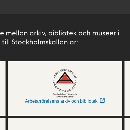
 mellan arkiv, bibliotek och museer i
till Stockholmskällan är:
Arbetarrörelsens arkiv och bibliotek