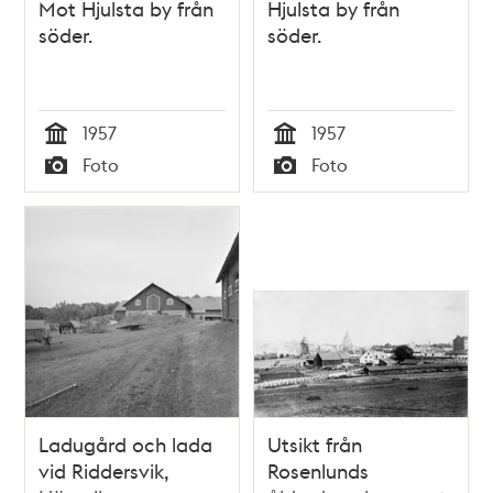
Mot Hjulsta by från
Hjulsta by från
söder.
söder.
1957
1957
Tid
Tid
Foto
Foto
Typ
Typ
Ladugård och lada
Utsikt från
vid Riddersvik,
Rosenlunds