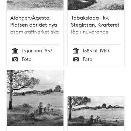
Alängen/Ågesta.
Tobakslada i kv.
Platsen där det nya
Steglitsan. Kvarteret
atomkraftverket ska
låg i nuvarande
uppföras
stadsdelen
Kristineberg på
13 januari 1957
1885 till 1910
Kungsholmen
Tid
Tid
Foto
Foto
ungefär där idag
Typ
Typ
Essingeleden
passerar över
Lindhagensgatan