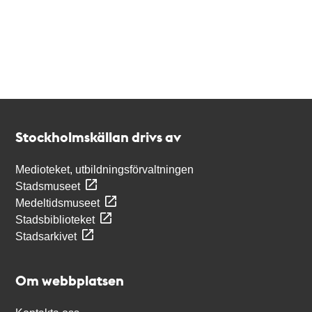
Kontakt
Stockholmskällan
Stockholmskällan drivs av
Medioteket, utbildningsförvaltningen
Stadsmuseet
Medeltidsmuseet
Stadsbiblioteket
Stadsarkivet
Om webbplatsen