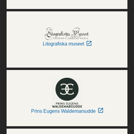
Litografiska museet
Prins Eugens Waldemarsudde