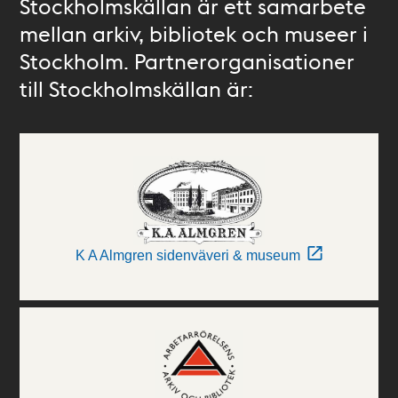
Stockholmskällan är ett samarbete
mellan arkiv, bibliotek och museer i
Stockholm. Partnerorganisationer
till Stockholmskällan är:
K A Almgren sidenväveri & museum