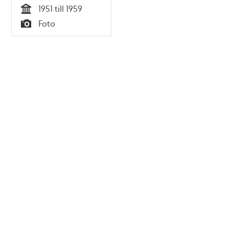
1951 till 1959
Tid
Foto
Typ