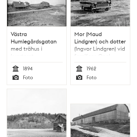
Västra
Mor (Maud
Humlegårdsgatan
Lindgren) och dotter
med trähus i
(Ingvor Lindgren) vid
kvarteret
familjens Opel
Domherren. I
Rekord
1894
1962
bakgrunden
Tid
Tid
Foto
Foto
stenhusbebyggelse
Typ
Typ
vid Odengatan