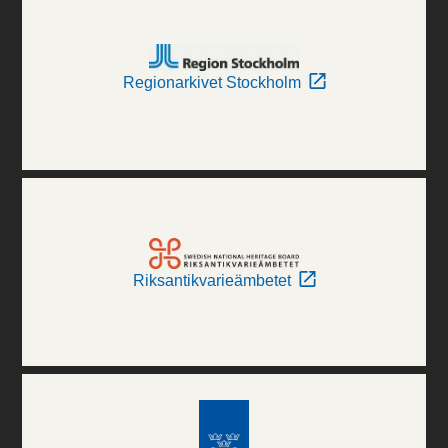
Regionarkivet Stockholm
Riksantikvarieämbetet