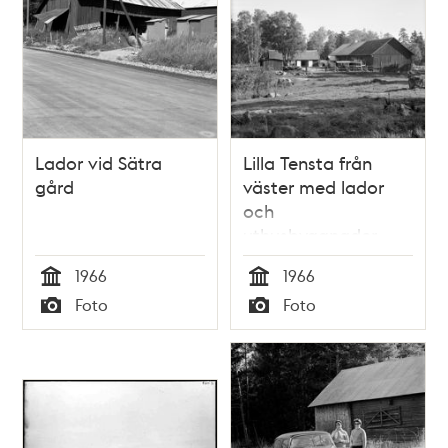
Lador vid Sätra
Lilla Tensta från
gård
väster med lador
och
uthusbyggnader.
1966
1966
Tid
Tid
Foto
Foto
Typ
Typ