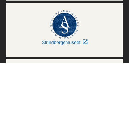
Strindbergsmuseet
Thielska Galleriet