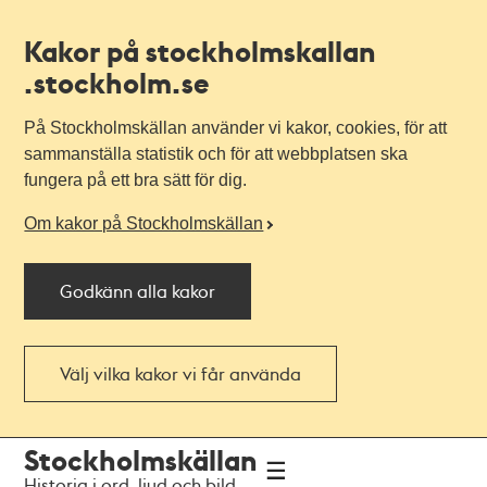
Kakor på stockholmskallan
.stockholm.se
På Stockholmskällan använder vi kakor, cookies, för att
sammanställa statistik och för att webbplatsen ska
fungera på ett bra sätt för dig.
Om kakor på Stockholmskällan
Godkänn alla kakor
Välj vilka kakor vi får använda
Till
Till
Stockholmskällan
navigationen
huvudinnehållet
Historia i ord, ljud och bild