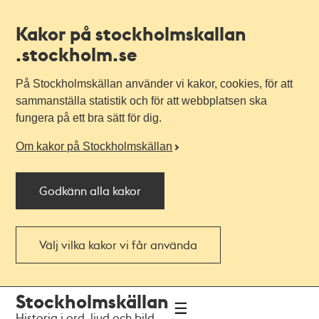
Kakor på stockholmskallan
.stockholm.se
På Stockholmskällan använder vi kakor, cookies, för att
sammanställa statistik och för att webbplatsen ska
fungera på ett bra sätt för dig.
Om kakor på Stockholmskällan
Godkänn alla kakor
Välj vilka kakor vi får använda
Till
Till
Stockholmskällan
navigationen
huvudinnehållet
Historia i ord, ljud och bild