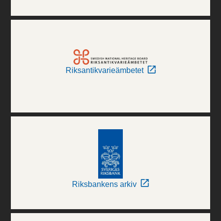
Riksantikvarieämbetet
Riksbankens arkiv