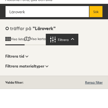
Sök
Fritextsök
Sök
Sökresultat
0
träffar på
Läroverk
Visa karta
Visa lista
Filtrera
Filtrera
Filtrera tid
Filtrera materialtyper
Visningsläge
Totalt
Valda filter:
Rensa filter
0
träffar
Lista
Karta