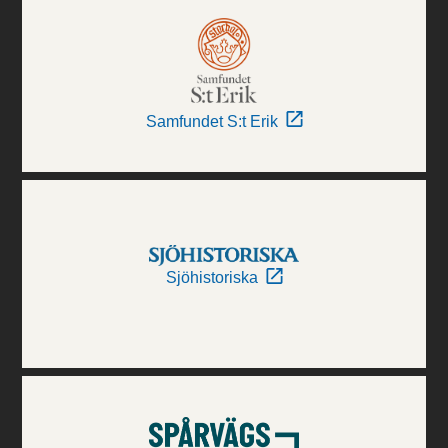
Samfundet S:t Erik
Sjöhistoriska