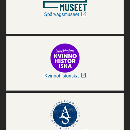
Spårvägsmuseet
Kvinnohistoriska