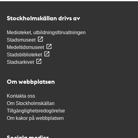
Kontakt
Stockholmskällan
Stockholmskällan drivs av
Medioteket, utbildningsförvaltningen
Stadsmuseet
Medeltidsmuseet
Stadsbiblioteket
Stadsarkivet
Om webbplatsen
Kontakta oss
Om Stockholmskällan
Tillgänglighetsredogörelse
Om kakor på webbplatsen
Sociala medier