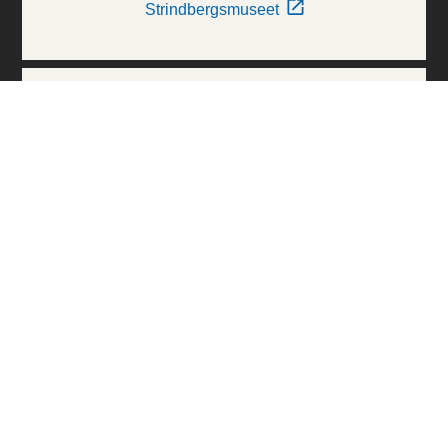
Strindbergsmuseet
Thielska Galleriet
Världskulturmuseerna