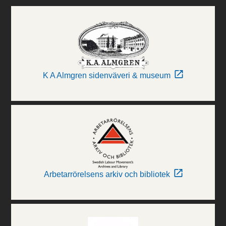
K A Almgren sidenväveri & museum
Arbetarrörelsens arkiv och bibliotek