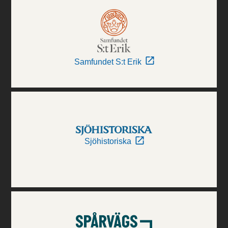
Samfundet S:t Erik
Sjöhistoriska