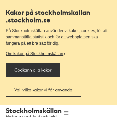
Kakor på stockholmskallan
.stockholm.se
På Stockholmskällan använder vi kakor, cookies, för att
sammanställa statistik och för att webbplatsen ska
fungera på ett bra sätt för dig.
Om kakor på Stockholmskällan
Godkänn alla kakor
Välj vilka kakor vi får använda
Till
Till
Stockholmskällan
navigationen
huvudinnehållet
Historia i ord, ljud och bild