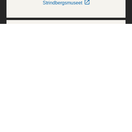
Strindbergsmuseet
Thielska Galleriet
Världskulturmuseerna