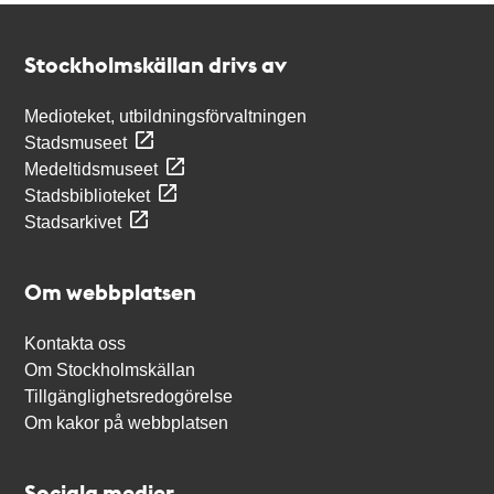
Kontakt
Stockholmskällan
Stockholmskällan drivs av
Medioteket, utbildningsförvaltningen
Stadsmuseet
Medeltidsmuseet
Stadsbiblioteket
Stadsarkivet
Om webbplatsen
Kontakta oss
Om Stockholmskällan
Tillgänglighetsredogörelse
Om kakor på webbplatsen
Sociala medier