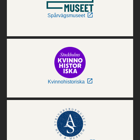
Spårvägsmuseet
Kvinnohistoriska