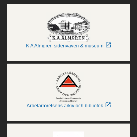
K A Almgren sidenväveri & museum
Arbetarrörelsens arkiv och bibliotek