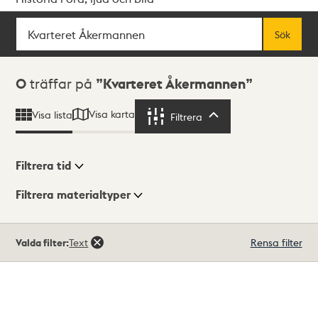
Sök
Fritextsök
Sök
Sökresultat
0
träffar på
Kvarteret Åkermannen
Visa karta
Visa lista
Filtrera
Filtrera
Filtrera tid
Filtrera materialtyper
Visningsläge
Totalt
Valda filter:
Text
Rensa filter
0
träffar
Lista
Karta