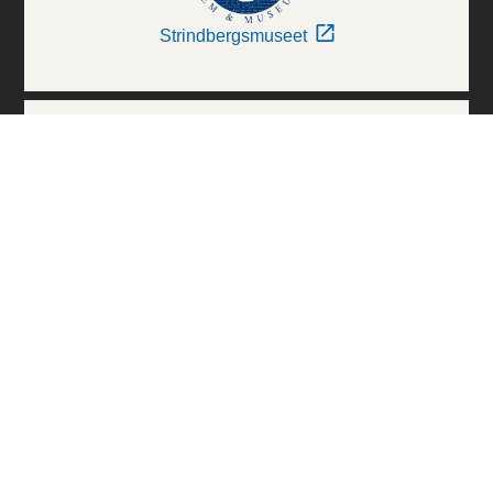
Strindbergsmuseet
Thielska Galleriet
Världskulturmuseerna