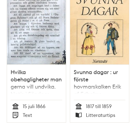
Hvilka
Svunna dagar : ur
obehagligheter man
förste
gerna vill undvika.
hovmarskalken Erik
Notis i Söndags-
af Edholms
Nisse – Illustreradt
dagböcker :
15 juli 1866
1817 till 1859
Veckoblad för
tidsbilder från 1800-
Tid
Tid
Text
Litteraturtips
Skämt, Humor och
talet. Upplevelser
Typ
Typ
Satir, nr 29, den 15
under Karl XIV
juli 1866
Johans och Oskar I:s