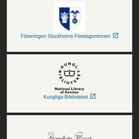
Föreningen Stockholms Företagsminnen
Kungliga Biblioteket