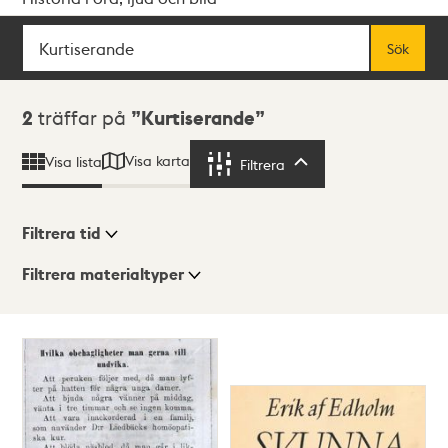
Sök
Fritextsök
Sök
Sökresultat
2
träffar på
Kurtiserande
Visa karta
Visa lista
Filtrera
Filtrera
Filtrera tid
Filtrera materialtyper
Visningsläge
Totalt
2
träffar
Lista
Karta