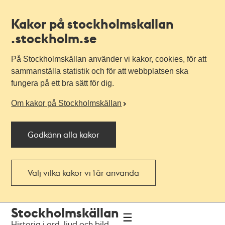
Kakor på stockholmskallan
.stockholm.se
På Stockholmskällan använder vi kakor, cookies, för att
sammanställa statistik och för att webbplatsen ska
fungera på ett bra sätt för dig.
Om kakor på Stockholmskällan
Godkänn alla kakor
Välj vilka kakor vi får använda
Till
Till
Stockholmskällan
navigationen
huvudinnehållet
Historia i ord, ljud och bild