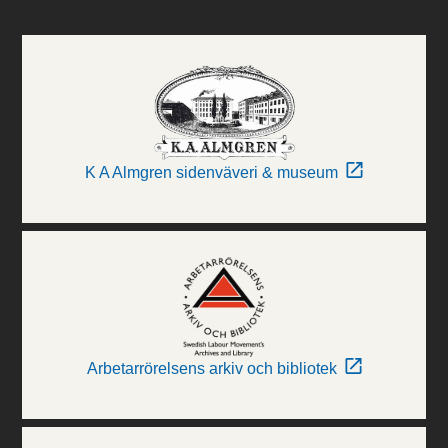
K A Almgren sidenväveri & museum
Arbetarrörelsens arkiv och bibliotek