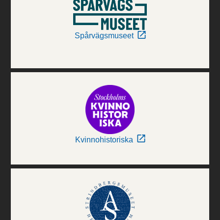
Spårvägsmuseet
Kvinnohistoriska