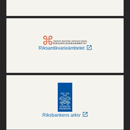
Riksantikvarieämbetet
Riksbankens arkiv