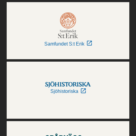
Samfundet S:t Erik
Sjöhistoriska