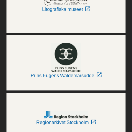
Litografiska museet
Prins Eugens Waldemarsudde
Regionarkivet Stockholm