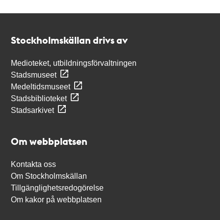
Kontakt
Stockholmskällan
Stockholmskällan drivs av
Medioteket, utbildningsförvaltningen
Stadsmuseet
Medeltidsmuseet
Stadsbiblioteket
Stadsarkivet
Om webbplatsen
Kontakta oss
Om Stockholmskällan
Tillgänglighetsredogörelse
Om kakor på webbplatsen