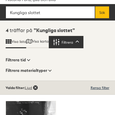
Sök
Fritextsök
Sök
Sökresultat
4
träffar på
Kungliga slottet
Visa karta
Visa lista
Filtrera
Filtrera
Filtrera tid
Filtrera materialtyper
Visningsläge
Totalt
Valda filter:
Ljud
Rensa filter
4
träffar
Lista
Karta