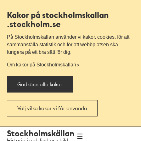
Kakor på stockholmskallan
.stockholm.se
På Stockholmskällan använder vi kakor, cookies, för att
sammanställa statistik och för att webbplatsen ska
fungera på ett bra sätt för dig.
Om kakor på Stockholmskällan
Godkänn alla kakor
Välj vilka kakor vi får använda
Till
Till
Stockholmskällan
navigationen
huvudinnehållet
Historia i ord, ljud och bild