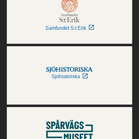
Samfundet S:t Erik
Sjöhistoriska