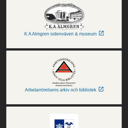
K A Almgren sidenväveri & museum
Arbetarrörelsens arkiv och bibliotek