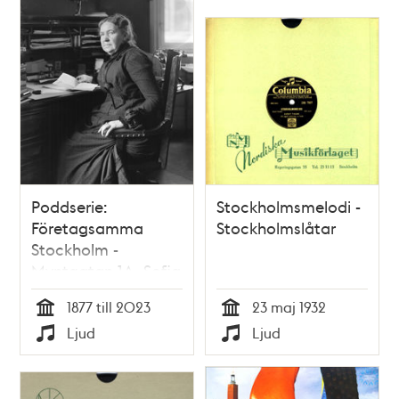
Poddserie:
Stockholmsmelodi -
Företagsamma
Stockholmslåtar
Stockholm -
Myntgatan 1A, Sofia
Gumaelius
1877 till 2023
23 maj 1932
Tid
Tid
Ljud
Ljud
Typ
Typ