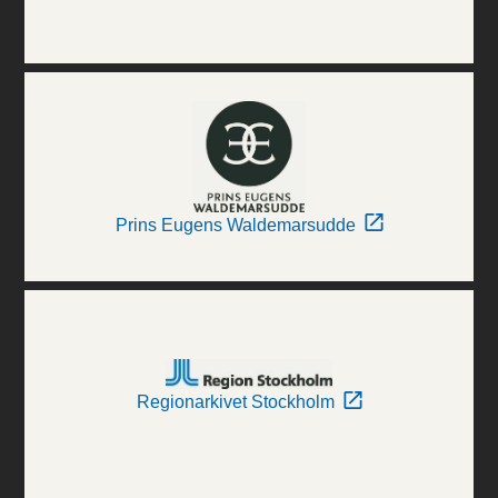
Prins Eugens Waldemarsudde
Regionarkivet Stockholm