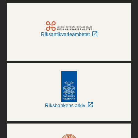
Riksantikvarieämbetet
Riksbankens arkiv