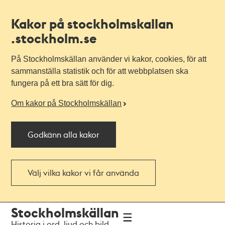
Kakor på stockholmskallan
.stockholm.se
På Stockholmskällan använder vi kakor, cookies, för att
sammanställa statistik och för att webbplatsen ska
fungera på ett bra sätt för dig.
Om kakor på Stockholmskällan
Godkänn alla kakor
Välj vilka kakor vi får använda
Till
Till
Stockholmskällan
navigationen
huvudinnehållet
Historia i ord, ljud och bild