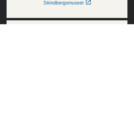
Strindbergsmuseet
Thielska Galleriet
Världskulturmuseerna