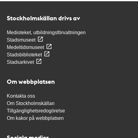
Kontakt
Stockholmskällan
Stockholmskällan drivs av
Medioteket, utbildningsförvaltningen
Stadsmuseet
Medeltidsmuseet
Stadsbiblioteket
Stadsarkivet
Om webbplatsen
Kontakta oss
Om Stockholmskällan
Tillgänglighetsredogörelse
Om kakor på webbplatsen
Sociala medier