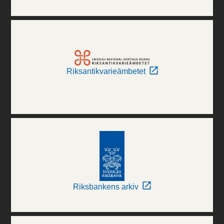
Riksantikvarieämbetet
Riksbankens arkiv