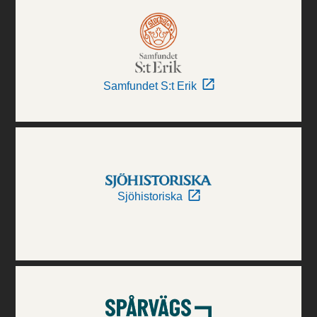
Samfundet S:t Erik
Sjöhistoriska