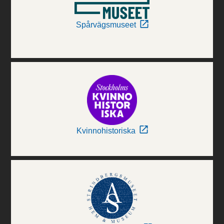
Spårvägsmuseet
Kvinnohistoriska