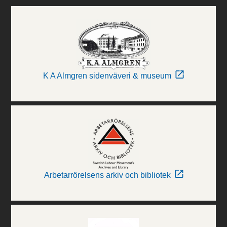
K A Almgren sidenväveri & museum
Arbetarrörelsens arkiv och bibliotek