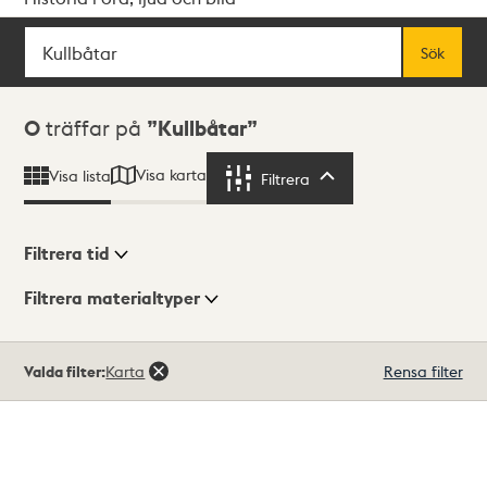
Sök
Fritextsök
Sök
Sökresultat
0
träffar på
Kullbåtar
Visa karta
Visa lista
Filtrera
Filtrera
Filtrera tid
Filtrera materialtyper
Visningsläge
Totalt
Valda filter:
Karta
Rensa filter
0
träffar
Lista
Karta