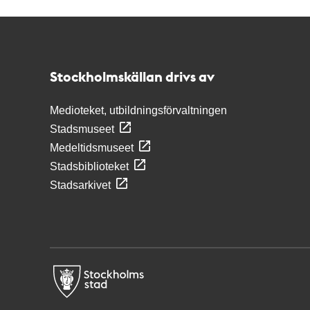
Kontakt
Stockholmskällan
Stockholmskällan drivs av
Medioteket, utbildningsförvaltningen
Stadsmuseet
Medeltidsmuseet
Stadsbiblioteket
Stadsarkivet