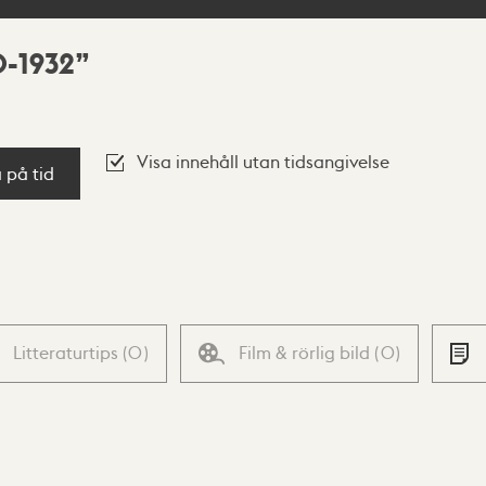
0-1932
Visa innehåll utan tidsangivelse
a på tid
Litteraturtips
(
0
)
Film & rörlig bild
(
0
)