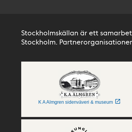
Stockholmskällan är ett samarbete
Stockholm. Partnerorganisationer 
K A Almgren sidenväveri & museum