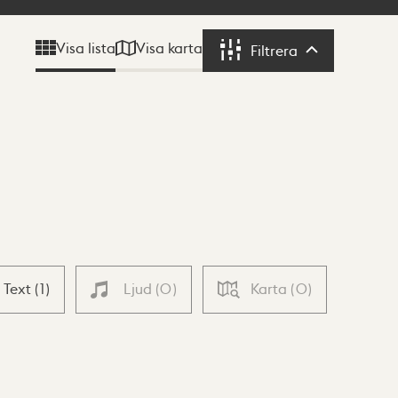
Visa karta
Visa lista
Filtrera
Filtrera
Text
(
1
)
Ljud
(
0
)
Karta
(
0
)