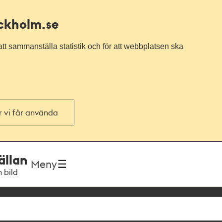
ockholm.se
tt sammanställa statistik och för att webbplatsen ska
or vi får använda
ällan
Meny
h bild