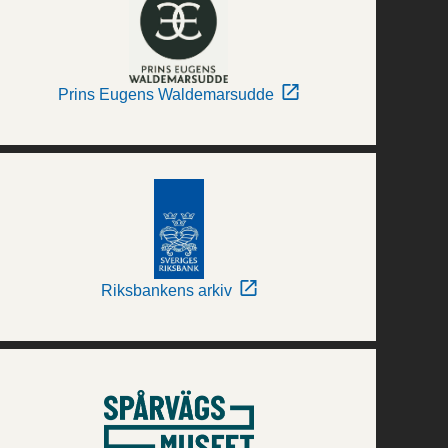
Prins Eugens Waldemarsudde
Riksbankens arkiv