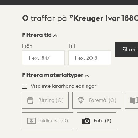
0
Kreuger Ivar 188
träffar på
Sökresultat
Filtrera tid
Från
Till
Visningsläge
Filtrer
Filtrera materialtyper
Lista
Karta
Visa inte lärarhandledningar
Ritning
(
0
)
Föremål
(
0
)
Bildkonst
(
0
)
Foto
(
2
)