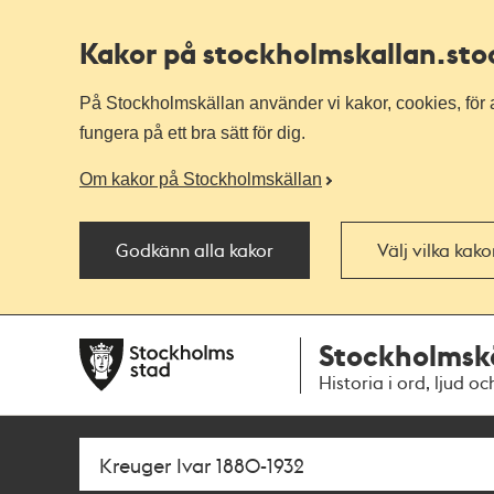
Kakor på stockholmskallan
.st
På Stockholmskällan använder vi kakor, cookies, för a
fungera på ett bra sätt för dig.
Om kakor på Stockholmskällan
Godkänn alla kakor
Välj vilka kak
Till
Till
Stockholmsk
navigationen
huvudinnehållet
Historia i ord, ljud oc
Sök
Fritextsök