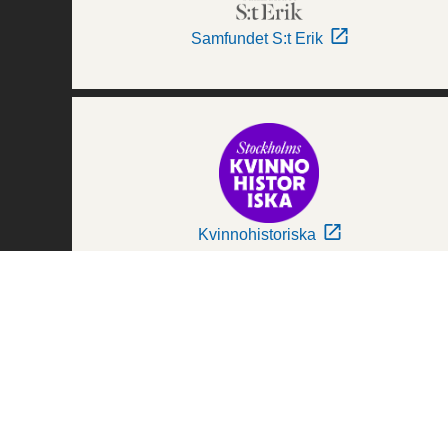
Samfundet S:t Erik
Kvinnohistoriska
Världskulturmuseerna