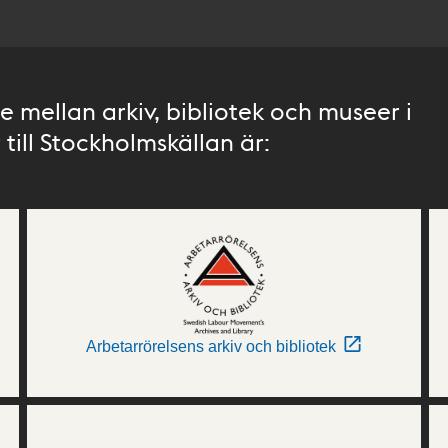
 mellan arkiv, bibliotek och museer i
till Stockholmskällan är:
Arbetarrörelsens arkiv och bibliotek