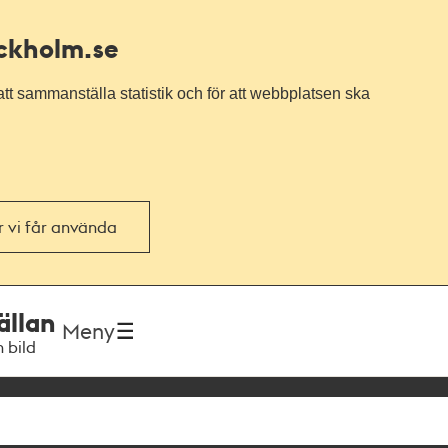
ockholm.se
tt sammanställa statistik och för att webbplatsen ska
or vi får använda
ällan
Meny
h bild