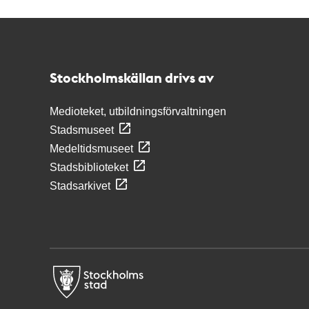
Kontakt
Stockholmskällan
Stockholmskällan drivs av
Medioteket, utbildningsförvaltningen
Stadsmuseet
Medeltidsmuseet
Stadsbiblioteket
Stadsarkivet