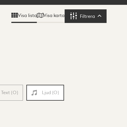
Visa karta
Visa lista
Filtrera
Filtrera
Text
(
0
)
Ljud
(
0
)