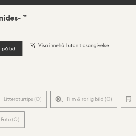
mides-
Visa innehåll utan tidsangivelse
a på tid
Litteraturtips
(
0
)
Film & rörlig bild
(
0
)
Foto
(
0
)