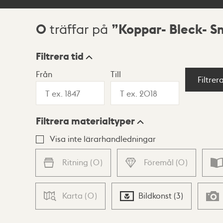
0
Koppar- Bleck- S
träffar på
Sökresultat
Filtrera tid
Från
Till
Visningsläge
Filtrer
Filtrera materialtyper
Lista
Karta
Visa inte lärarhandledningar
Ritning
(
0
)
Föremål
(
0
)
Karta
(
0
)
Bildkonst
(
3
)