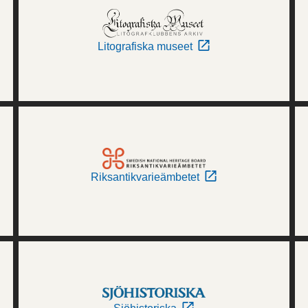
Litografiska museet
Riksantikvarieämbetet