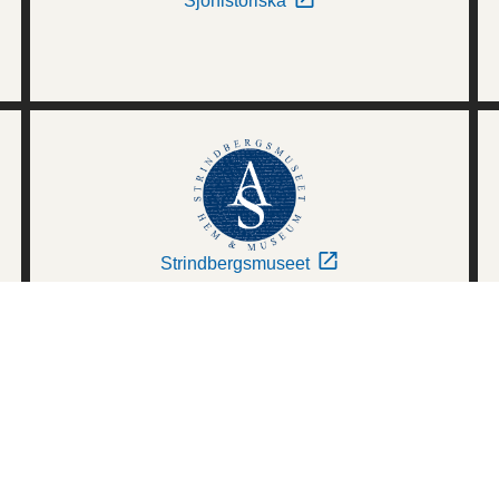
Sjöhistoriska
Strindbergsmuseet