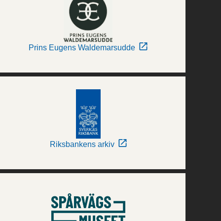
Prins Eugens Waldemarsudde
Riksbankens arkiv