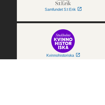
Samfundet S:t Erik
Kvinnohistoriska
Världskulturmuseerna