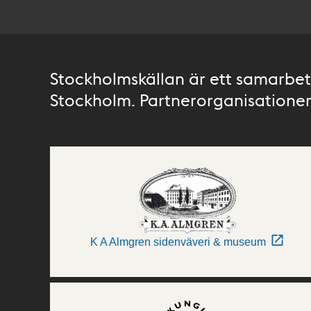
Stockholmskällan är ett samarbete
Stockholm. Partnerorganisationer 
K A Almgren sidenväveri & museum