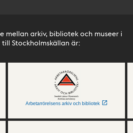
 mellan arkiv, bibliotek och museer i
till Stockholmskällan är:
Arbetarrörelsens arkiv och bibliotek