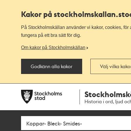
Kakor på stockholmskallan
.st
På Stockholmskällan använder vi kakor, cookies, för a
fungera på ett bra sätt för dig.
Om kakor på Stockholmskällan
Godkänn alla kakor
Välj vilka kak
Till
Till
Stockholmsk
navigationen
huvudinnehållet
Historia i ord, ljud oc
Sök
Fritextsök