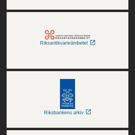
Riksantikvarieämbetet
Riksbankens arkiv