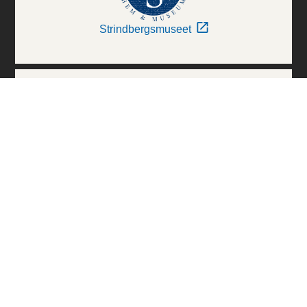
Strindbergsmuseet
Thielska Galleriet
Världskulturmuseerna