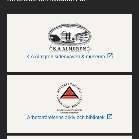
K A Almgren sidenväveri & museum
Arbetarrörelsens arkiv och bibliotek