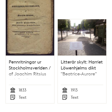
Pennritningar ur
Litterär skylt: Harriet
Stockholmsverlden /
Löwenhjelms dikt
af Joachim Ritsius
"Beatrice-Aurore"
och Patrik
Pfefferkorn, elever
1833
1913
vid Akademien för
Tid
Tid
Text
Text
de Fria Konsterna
Typ
Typ