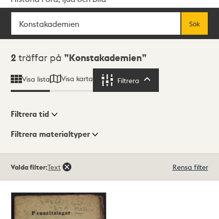
Sök
Fritextsök
Sök
Sökresultat
2
träffar på
Konstakademien
Visa karta
Visa lista
Filtrera
Filtrera
Filtrera tid
Filtrera materialtyper
Visningsläge
Totalt
Valda filter:
Text
Rensa filter
2
träffar
Lista
Karta