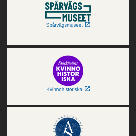
Spårvägsmuseet
Kvinnohistoriska