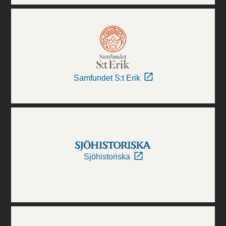
Samfundet S:t Erik
Sjöhistoriska