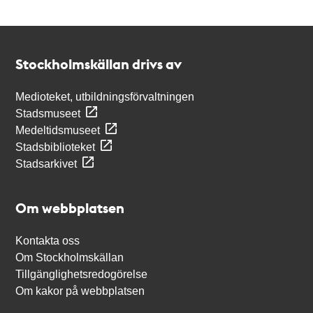
Kontakt
Stockholmskällan
Stockholmskällan drivs av
Medioteket, utbildningsförvaltningen
Stadsmuseet
Medeltidsmuseet
Stadsbiblioteket
Stadsarkivet
Om webbplatsen
Kontakta oss
Om Stockholmskällan
Tillgänglighetsredogörelse
Om kakor på webbplatsen