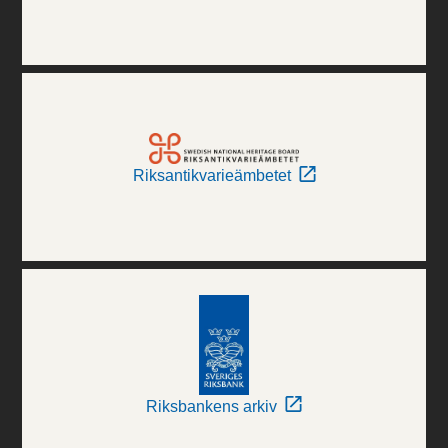
Riksantikvarieämbetet
Riksbankens arkiv