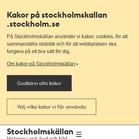
Kakor på stockholmskallan
.stockholm.se
På Stockholmskällan använder vi kakor, cookies, för att
sammanställa statistik och för att webbplatsen ska
fungera på ett bra sätt för dig.
Om kakor på Stockholmskällan
Godkänn alla kakor
Välj vilka kakor vi får använda
Till
Till
Stockholmskällan
navigationen
huvudinnehållet
Historia i ord, ljud och bild