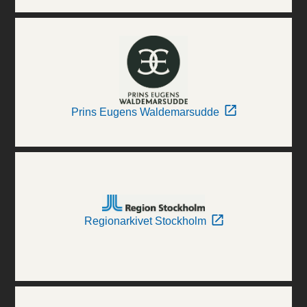
Prins Eugens Waldemarsudde
Regionarkivet Stockholm