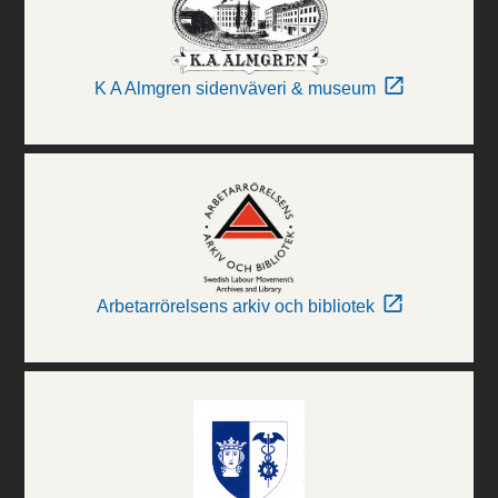
K A Almgren sidenväveri & museum
Arbetarrörelsens arkiv och bibliotek