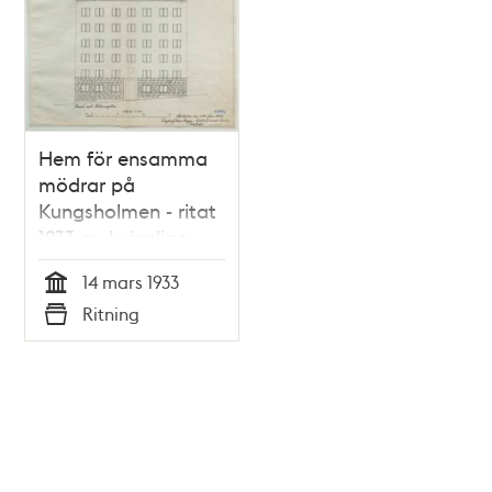
Hem för ensamma
mödrar på
Kungsholmen - ritat
1933 av kvinnliga
arkitektpionjärer
14 mars 1933
Tid
Ritning
Typ