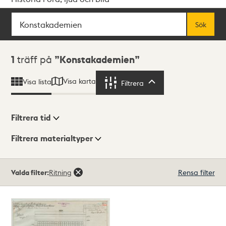
Sök
Fritextsök
Sök
Sökresultat
1
träff på
Konstakademien
Visa karta
Visa lista
Filtrera
Filtrera
Filtrera tid
Filtrera materialtyper
Visningsläge
Totalt
Valda filter:
Ritning
Rensa filter
1
träffar
Lista
Karta