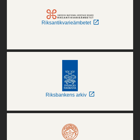
Riksantikvarieämbetet
Riksbankens arkiv