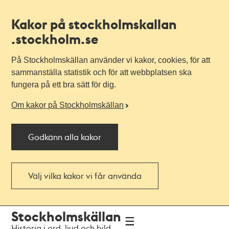
Kakor på stockholmskallan
.stockholm.se
På Stockholmskällan använder vi kakor, cookies, för att
sammanställa statistik och för att webbplatsen ska
fungera på ett bra sätt för dig.
Om kakor på Stockholmskällan
Godkänn alla kakor
Välj vilka kakor vi får använda
Till
Till
Stockholmskällan
navigationen
huvudinnehållet
Historia i ord, ljud och bild