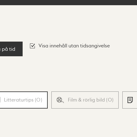
Visa innehåll utan tidsangivelse
a på tid
Litteraturtips
(
0
)
Film & rörlig bild
(
0
)