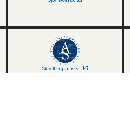
Sjöhistoriska
Strindbergsmuseet