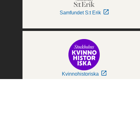
Samfundet S:t Erik
Kvinnohistoriska
Världskulturmuseerna