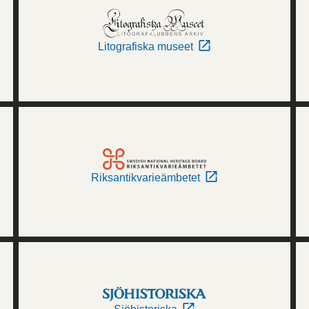
Litografiska museet
Riksantikvarieämbetet