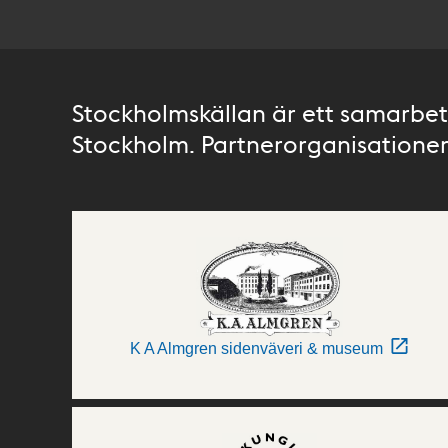
Stockholmskällan är ett samarbete
Stockholm. Partnerorganisationer 
K A Almgren sidenväveri & museum