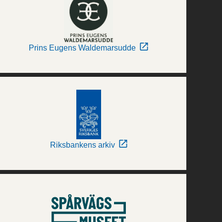
Prins Eugens Waldemarsudde
Riksbankens arkiv