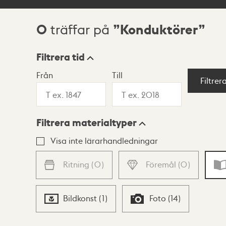
0
Konduktörer
träffar på
Sökresultat
Filtrera tid
Från
Till
Visningsläge
Filtrer
Filtrera materialtyper
Lista
Karta
Visa inte lärarhandledningar
Ritning
(
0
)
Föremål
(
0
)
Bildkonst
(
1
)
Foto
(
14
)