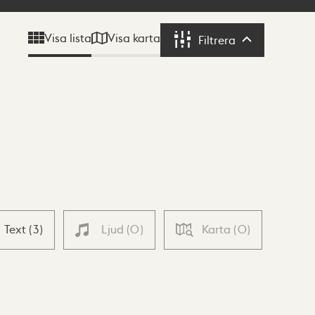
Visa karta
Visa lista
Filtrera
Filtrera
Text
(
3
)
Ljud
(
0
)
Karta
(
0
)