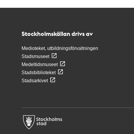
Kontakt
Stockholmskällan
Stockholmskällan drivs av
Medioteket, utbildningsförvaltningen
Stadsmuseet
Medeltidsmuseet
Stadsbiblioteket
Stadsarkivet