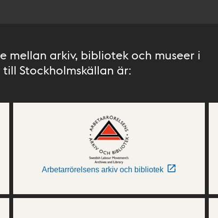
 mellan arkiv, bibliotek och museer i
till Stockholmskällan är:
Arbetarrörelsens arkiv och bibliotek