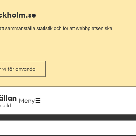
ockholm.se
tt sammanställa statistik och för att webbplatsen ska
or vi får använda
ällan
Meny
h bild