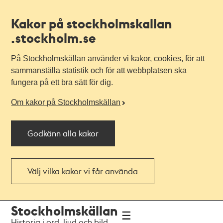
Kakor på stockholmskallan
.stockholm.se
På Stockholmskällan använder vi kakor, cookies, för att
sammanställa statistik och för att webbplatsen ska
fungera på ett bra sätt för dig.
Om kakor på Stockholmskällan
Godkänn alla kakor
Välj vilka kakor vi får använda
Till
Till
Stockholmskällan
navigationen
huvudinnehållet
Historia i ord, ljud och bild