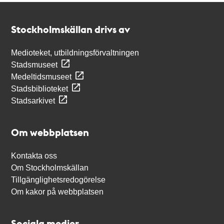
Kontakt
Stockholmskällan
Stockholmskällan drivs av
Medioteket, utbildningsförvaltningen
Stadsmuseet
Medeltidsmuseet
Stadsbiblioteket
Stadsarkivet
Om webbplatsen
Kontakta oss
Om Stockholmskällan
Tillgänglighetsredogörelse
Om kakor på webbplatsen
Sociala medier