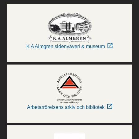
K A Almgren sidenväveri & museum
Arbetarrörelsens arkiv och bibliotek