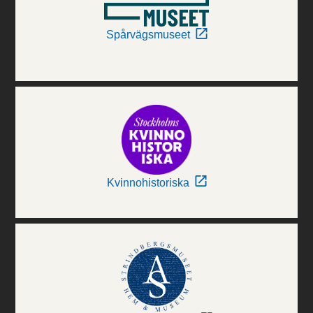
Spårvägsmuseet
Kvinnohistoriska