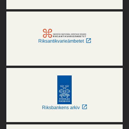
Riksantikvarieämbetet
Riksbankens arkiv