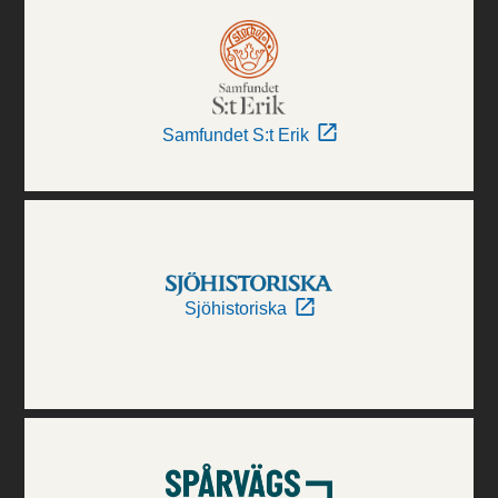
Samfundet S:t Erik
Sjöhistoriska