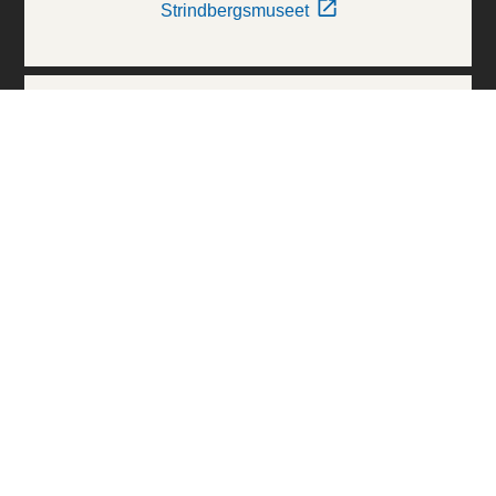
Strindbergsmuseet
Thielska Galleriet
Världskulturmuseerna