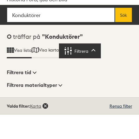
Sök
Fritextsök
Sök
Sökresultat
0
träffar på
Konduktörer
Visa karta
Visa lista
Filtrera
Filtrera
Filtrera tid
Filtrera materialtyper
Visningsläge
Totalt
Valda filter:
Karta
Rensa filter
0
träffar
Lista
Karta