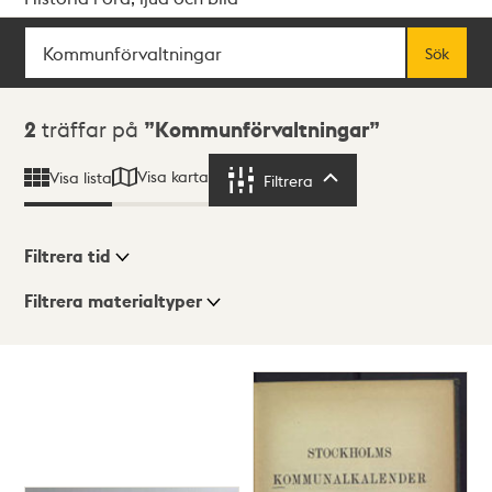
Sök
Fritextsök
Sök
Sökresultat
2
träffar på
Kommunförvaltningar
Visa karta
Visa lista
Filtrera
Filtrera
Filtrera tid
Filtrera materialtyper
Visningsläge
Totalt
2
träffar
Lista
Karta