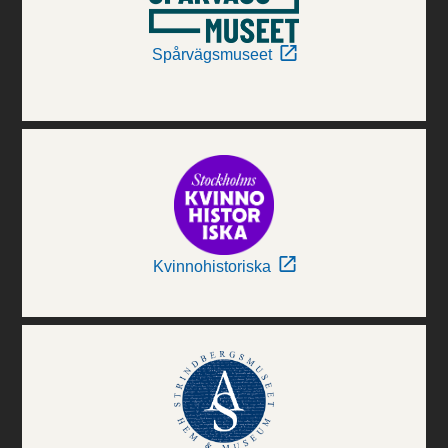
Spårvägsmuseet
Kvinnohistoriska