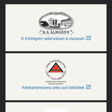
K A Almgren sidenväveri & museum
Arbetarrörelsens arkiv och bibliotek