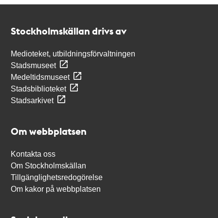
Kontakt
Stockholmskällan
Stockholmskällan drivs av
Medioteket, utbildningsförvaltningen
Stadsmuseet
Medeltidsmuseet
Stadsbiblioteket
Stadsarkivet
Om webbplatsen
Kontakta oss
Om Stockholmskällan
Tillgänglighetsredogörelse
Om kakor på webbplatsen