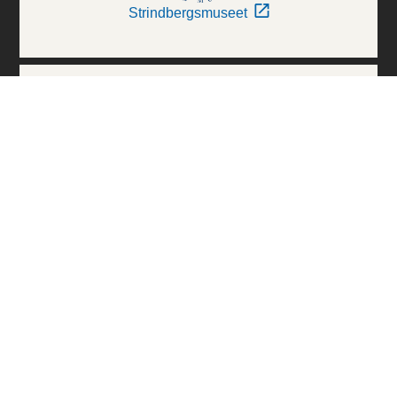
Strindbergsmuseet
Thielska Galleriet
Världskulturmuseerna