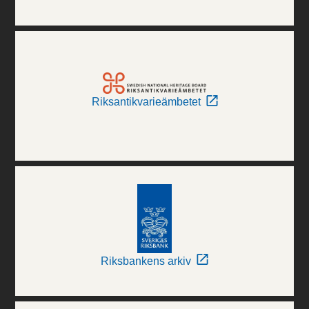
Riksantikvarieämbetet
Riksbankens arkiv