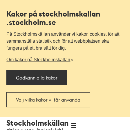
Kakor på stockholmskallan
.stockholm.se
På Stockholmskällan använder vi kakor, cookies, för att
sammanställa statistik och för att webbplatsen ska
fungera på ett bra sätt för dig.
Om kakor på Stockholmskällan
Godkänn alla kakor
Välj vilka kakor vi får använda
Till
Till
Stockholmskällan
navigationen
huvudinnehållet
Historia i ord, ljud och bild