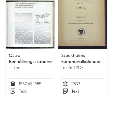
Östra
Stockholms
Renhållningsstationen
kommunalkalender
- liten
för år 1907
renhållningshistorik
/ Karin Sterner (text),
1557 till 1985
1907
Ingrid Wilken (foto)
Tid
Tid
Text
Text
Typ
Typ