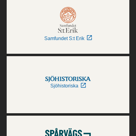
Samfundet S:t Erik
Sjöhistoriska