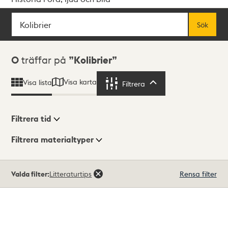
Sök
Fritextsök
Sök
Sökresultat
0
träffar på
Kolibrier
Visa karta
Visa lista
Filtrera
Filtrera
Filtrera tid
Filtrera materialtyper
Visningsläge
Totalt
Valda filter:
Litteraturtips
Rensa filter
0
träffar
Lista
Karta