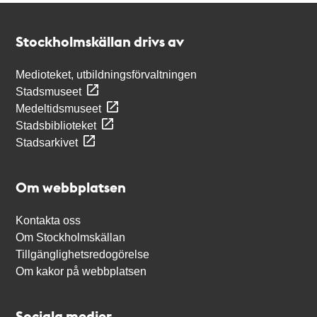
Kontakt
Stockholmskällan
Stockholmskällan drivs av
Medioteket, utbildningsförvaltningen
Stadsmuseet
Medeltidsmuseet
Stadsbiblioteket
Stadsarkivet
Om webbplatsen
Kontakta oss
Om Stockholmskällan
Tillgänglighetsredogörelse
Om kakor på webbplatsen
Sociala medier