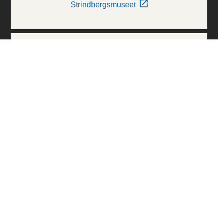
Strindbergsmuseet
Thielska Galleriet
Världskulturmuseerna