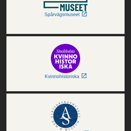
Spårvägsmuseet
Kvinnohistoriska