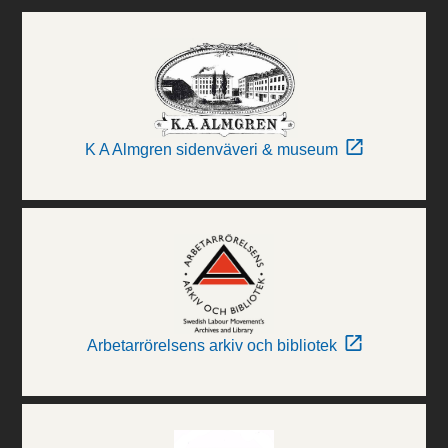
K A Almgren sidenväveri & museum
Arbetarrörelsens arkiv och bibliotek