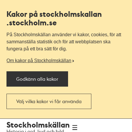
Kakor på stockholmskallan
.stockholm.se
På Stockholmskällan använder vi kakor, cookies, för att
sammanställa statistik och för att webbplatsen ska
fungera på ett bra sätt för dig.
Om kakor på Stockholmskällan
Godkänn alla kakor
Välj vilka kakor vi får använda
Till
Till
Stockholmskällan
navigationen
huvudinnehållet
Historia i ord, ljud och bild