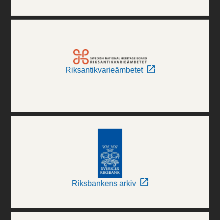
Riksantikvarieämbetet
Riksbankens arkiv