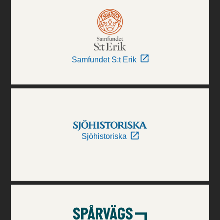
Samfundet S:t Erik
Sjöhistoriska