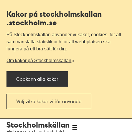
Kakor på stockholmskallan
.stockholm.se
På Stockholmskällan använder vi kakor, cookies, för att
sammanställa statistik och för att webbplatsen ska
fungera på ett bra sätt för dig.
Om kakor på Stockholmskällan
Godkänn alla kakor
Välj vilka kakor vi får använda
Till
Till
Stockholmskällan
navigationen
huvudinnehållet
Historia i ord, ljud och bild