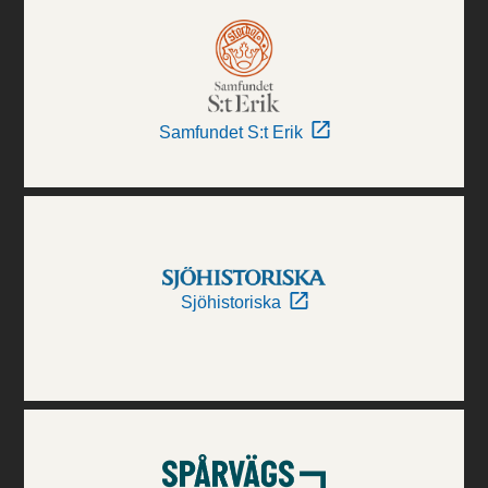
Samfundet S:t Erik
Sjöhistoriska