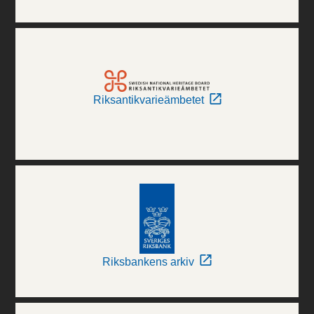
Riksantikvarieämbetet
Riksbankens arkiv