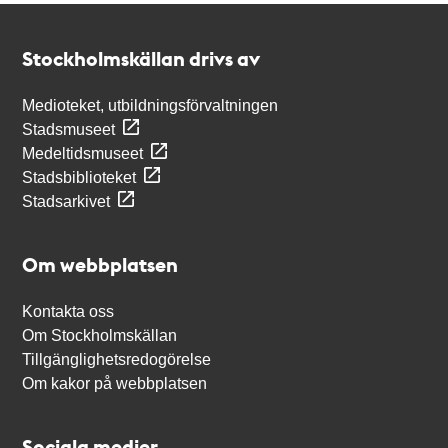
Kontakt
Stockholmskällan
Stockholmskällan drivs av
Medioteket, utbildningsförvaltningen
Stadsmuseet
Medeltidsmuseet
Stadsbiblioteket
Stadsarkivet
Om webbplatsen
Kontakta oss
Om Stockholmskällan
Tillgänglighetsredogörelse
Om kakor på webbplatsen
Sociala medier