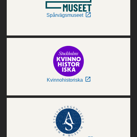
Spårvägsmuseet
Kvinnohistoriska