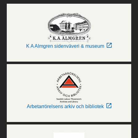
K A Almgren sidenväveri & museum
Arbetarrörelsens arkiv och bibliotek