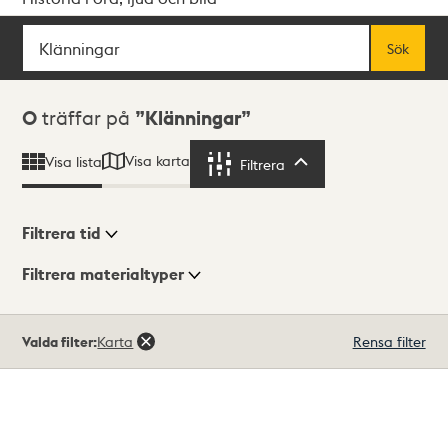
Sök
Fritextsök
Sök
Sökresultat
0
träffar på
Klänningar
Visa karta
Visa lista
Filtrera
Filtrera
Filtrera tid
Filtrera materialtyper
Visningsläge
Totalt
Valda filter:
Karta
Rensa filter
0
träffar
Lista
Karta