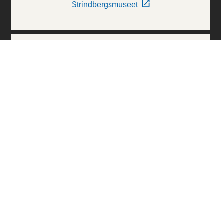
Strindbergsmuseet
Thielska Galleriet
Världskulturmuseerna