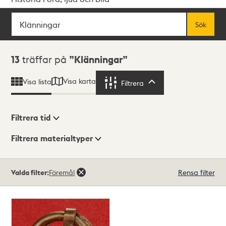
Sök
Fritextsök
Sök
Sökresultat
13
träffar på
Klänningar
Visa karta
Visa lista
Filtrera
Filtrera
Filtrera tid
Filtrera materialtyper
Visningsläge
Totalt
Valda filter:
Föremål
Rensa filter
13
träffar
Lista
Karta