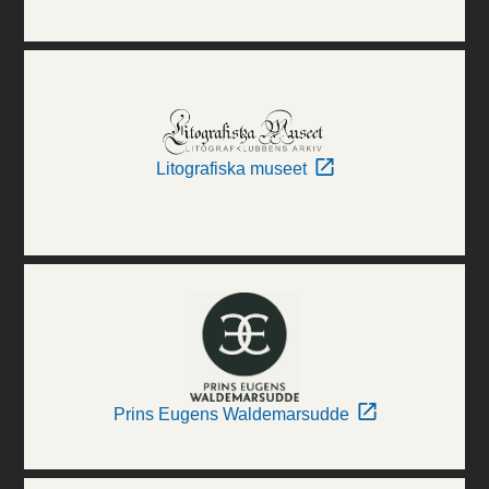
Litografiska museet
Prins Eugens Waldemarsudde