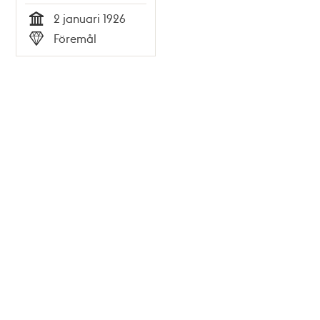
societetskvinnan
2 januari 1926
Irene Strauss
Tid
Föremål
sparade
Typ