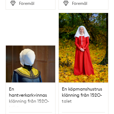
Tid
Tid
Föremål
Föremål
Typ
Typ
En
En köpmanshustrus
hantverkarkvinnas
klänning från 1520-
klänning från 1520-
talet
talet