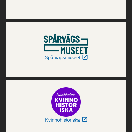
Spårvägsmuseet
Kvinnohistoriska