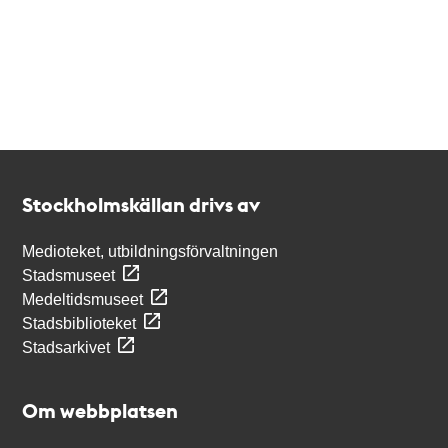
Kontakt
Stockholmskällan
Stockholmskällan drivs av
Medioteket, utbildningsförvaltningen
Stadsmuseet
Medeltidsmuseet
Stadsbiblioteket
Stadsarkivet
Om webbplatsen