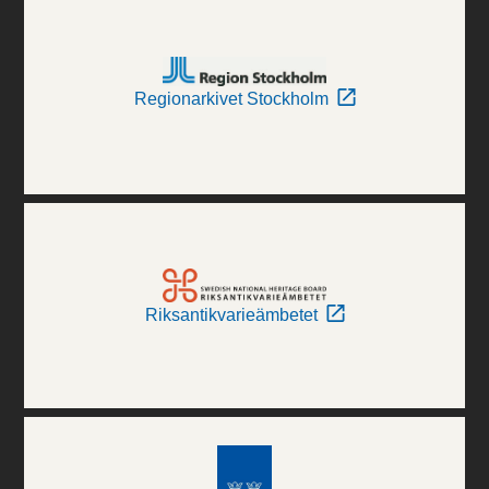
Regionarkivet Stockholm
Riksantikvarieämbetet