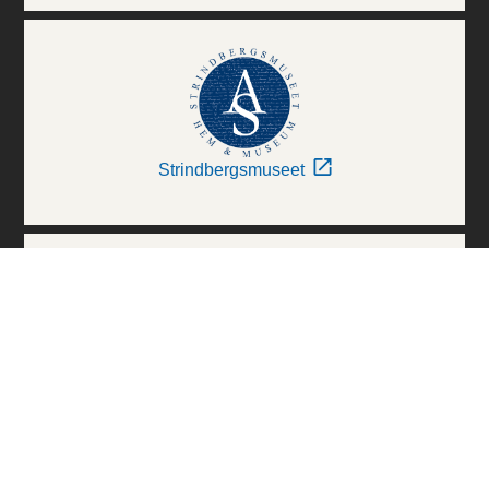
Strindbergsmuseet
Thielska Galleriet