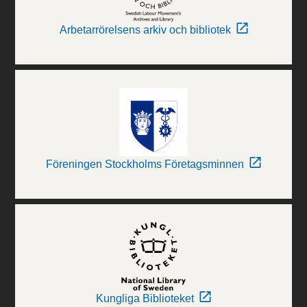
Arbetarrörelsens arkiv och bibliotek
Föreningen Stockholms Företagsminnen
Kungliga Biblioteket