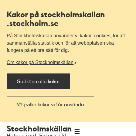
Kakor på stockholmskallan
.stockholm.se
På Stockholmskällan använder vi kakor, cookies, för att
sammanställa statistik och för att webbplatsen ska
fungera på ett bra sätt för dig.
Om kakor på Stockholmskällan
Godkänn alla kakor
Välj vilka kakor vi får använda
Till
Till
Stockholmskällan
navigationen
huvudinnehållet
Historia i ord, ljud och bild