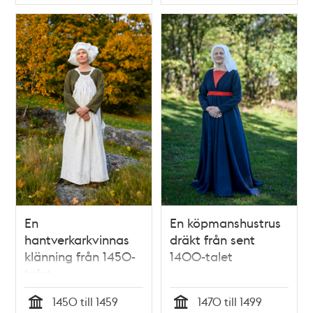
Typ
Typ
En
En köpmanshustrus
hantverkarkvinnas
dräkt från sent
klänning från 1450-
1400-talet
talet
1450 till 1459
1470 till 1499