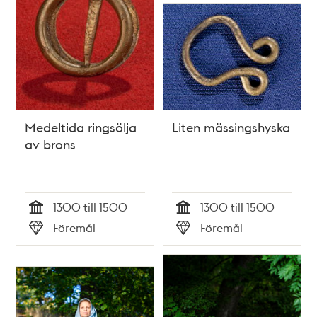
Medeltida ringsölja
Liten mässingshyska
av brons
1300 till 1500
1300 till 1500
Tid
Tid
Föremål
Föremål
Typ
Typ