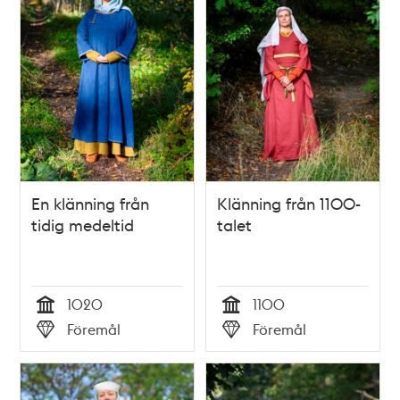
En klänning från
Klänning från 1100-
tidig medeltid
talet
1020
1100
Tid
Tid
Föremål
Föremål
Typ
Typ