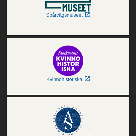
Spårvägsmuseet
Kvinnohistoriska