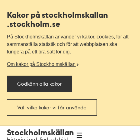
Kakor på stockholmskallan
.stockholm.se
På Stockholmskällan använder vi kakor, cookies, för att
sammanställa statistik och för att webbplatsen ska
fungera på ett bra sätt för dig.
Om kakor på Stockholmskällan
Godkänn alla kakor
Välj vilka kakor vi får använda
Till
Till
Stockholmskällan
navigationen
huvudinnehållet
Historia i ord, ljud och bild