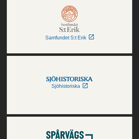
Samfundet S:t Erik
Sjöhistoriska