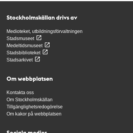
Kontakt
Stockholmskällan
Stockholmskällan drivs av
Medioteket, utbildningsförvaltningen
Stadsmuseet
Medeltidsmuseet
Stadsbiblioteket
Stadsarkivet
Om webbplatsen
Kontakta oss
Om Stockholmskällan
Tillgänglighetsredogörelse
Om kakor på webbplatsen
Sociala medier