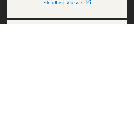
Strindbergsmuseet
Thielska Galleriet
Världskulturmuseerna