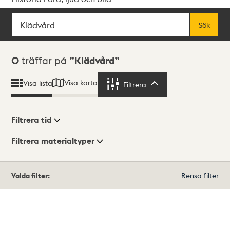
Sök
Fritextsök
Sök
Sökresultat
0
träffar på
Klädvård
Visa karta
Visa lista
Filtrera
Filtrera
Filtrera tid
Filtrera materialtyper
Visningsläge
Totalt
Valda filter:
Rensa filter
0
träffar
Lista
Karta