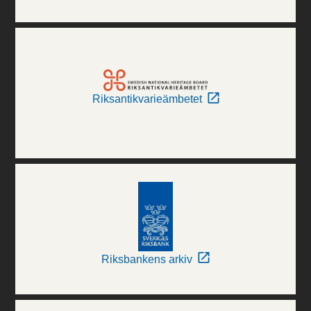
Riksantikvarieämbetet
Riksbankens arkiv