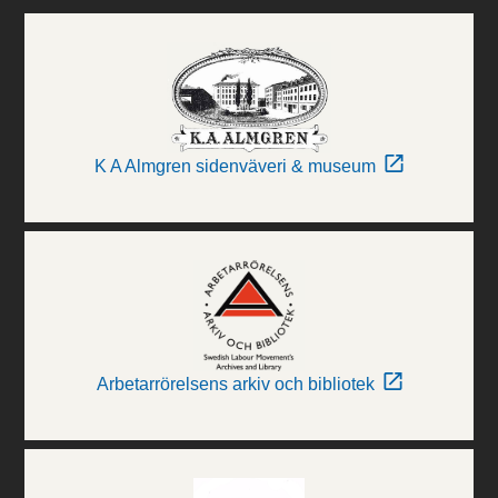
K A Almgren sidenväveri & museum
Arbetarrörelsens arkiv och bibliotek