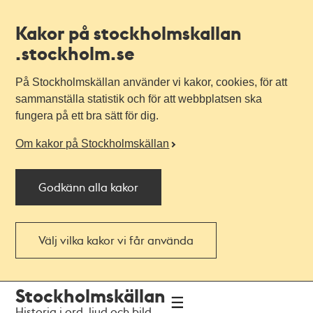
Kakor på stockholmskallan
.stockholm.se
På Stockholmskällan använder vi kakor, cookies, för att
sammanställa statistik och för att webbplatsen ska
fungera på ett bra sätt för dig.
Om kakor på Stockholmskällan
Godkänn alla kakor
Välj vilka kakor vi får använda
Till
Till
Stockholmskällan
navigationen
huvudinnehållet
Historia i ord, ljud och bild