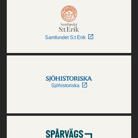
Samfundet S:t Erik
Sjöhistoriska