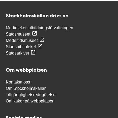
Kontakt
Stockholmskällan
Stockholmskällan drivs av
Medioteket, utbildningsförvaltningen
Stadsmuseet
Medeltidsmuseet
Stadsbiblioteket
Stadsarkivet
Om webbplatsen
Kontakta oss
Om Stockholmskällan
Tillgänglighetsredogörelse
Om kakor på webbplatsen
Sociala medier