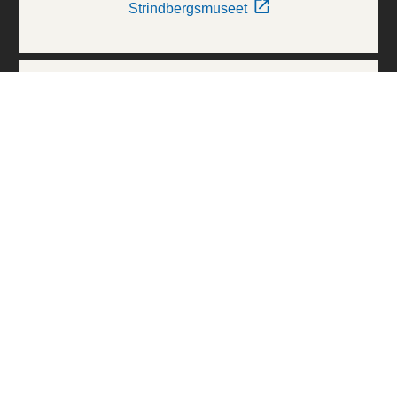
Strindbergsmuseet
Thielska Galleriet
Världskulturmuseerna