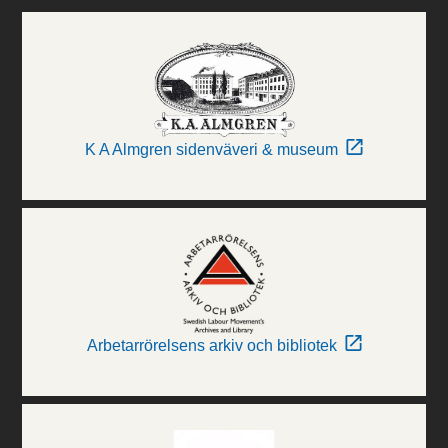
K A Almgren sidenväveri & museum
Arbetarrörelsens arkiv och bibliotek