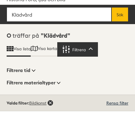
Sök
Fritextsök
Sök
Sökresultat
0
träffar på
Klädvård
Visa karta
Visa lista
Filtrera
Filtrera
Filtrera tid
Filtrera materialtyper
Visningsläge
Totalt
Valda filter:
Bildkonst
Rensa filter
0
träffar
Lista
Karta