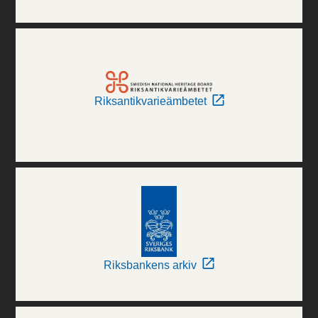
Riksantikvarieämbetet
Riksbankens arkiv