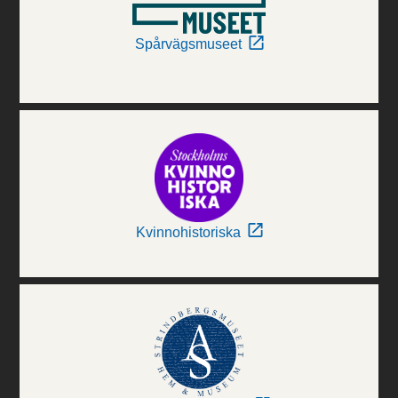
Spårvägsmuseet
Kvinnohistoriska