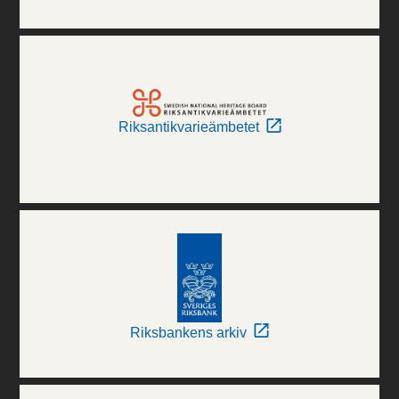
Riksantikvarieämbetet
Riksbankens arkiv