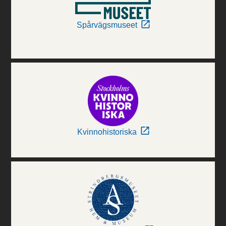
Spårvägsmuseet
Kvinnohistoriska