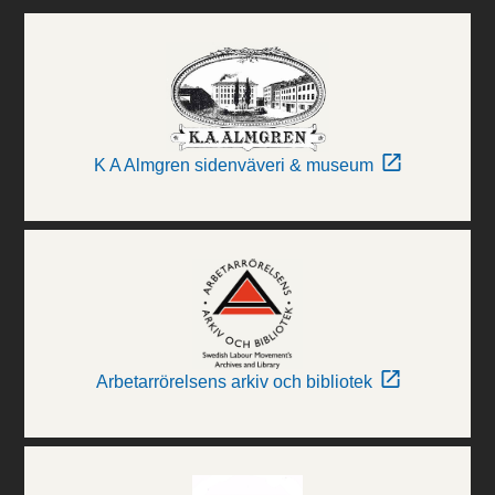
K A Almgren sidenväveri & museum
Arbetarrörelsens arkiv och bibliotek