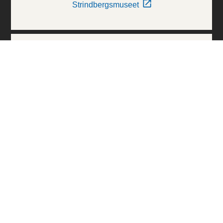
Strindbergsmuseet
Thielska Galleriet
Världskulturmuseerna