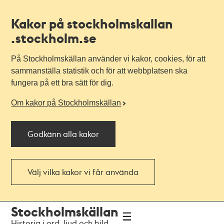
Kakor på stockholmskallan
.stockholm.se
På Stockholmskällan använder vi kakor, cookies, för att
sammanställa statistik och för att webbplatsen ska
fungera på ett bra sätt för dig.
Om kakor på Stockholmskällan
Godkänn alla kakor
Välj vilka kakor vi får använda
Till
Till
Stockholmskällan
navigationen
huvudinnehållet
Historia i ord, ljud och bild