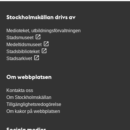
Kontakt
Stockholmskällan
Stockholmskällan drivs av
Medioteket, utbildningsförvaltningen
Stadsmuseet
Medeltidsmuseet
Stadsbiblioteket
Stadsarkivet
Om webbplatsen
Kontakta oss
Om Stockholmskällan
Tillgänglighetsredogörelse
Om kakor på webbplatsen
Sociala medier