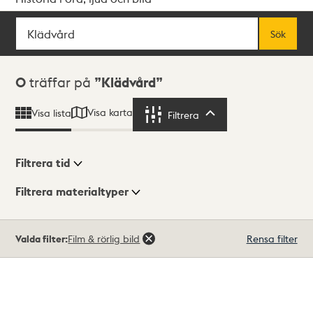
Sök
Fritextsök
Sök
Sökresultat
0
träffar på
Klädvård
Visa karta
Visa lista
Filtrera
Filtrera
Filtrera tid
Filtrera materialtyper
Visningsläge
Totalt
Valda filter:
Film & rörlig bild
Rensa filter
0
träffar
Lista
Karta