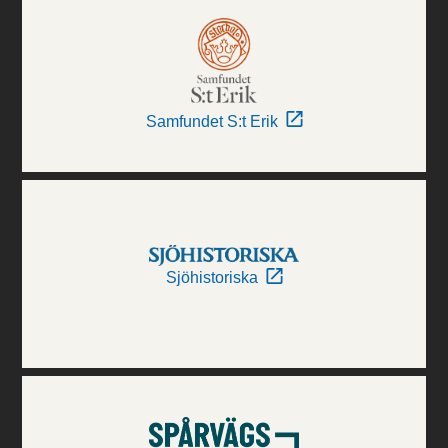
Samfundet S:t Erik
Sjöhistoriska