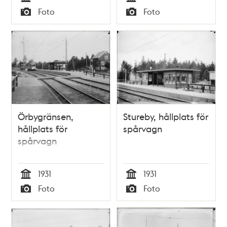
Tid
Tid
Foto
Foto
Typ
Typ
Örbygränsen,
Stureby, hållplats för
hållplats för
spårvagn
spårvagn
1931
1931
Tid
Tid
Foto
Foto
Typ
Typ