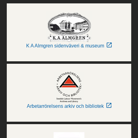
K A Almgren sidenväveri & museum
Arbetarrörelsens arkiv och bibliotek