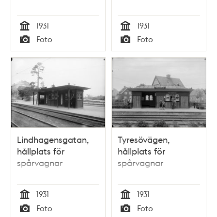
1931
1931
Tid
Tid
Foto
Foto
Typ
Typ
Lindhagensgatan,
Tyresövägen,
hållplats för
hållplats för
spårvagnar
spårvagnar
1931
1931
Tid
Tid
Foto
Foto