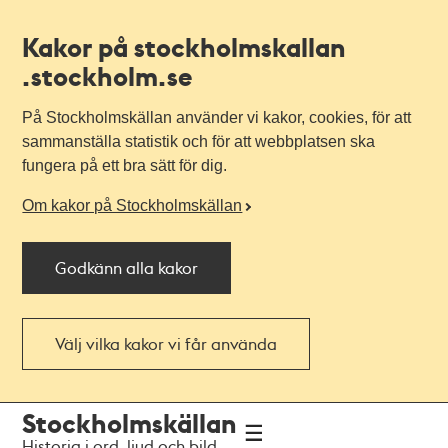
Kakor på stockholmskallan
.stockholm.se
På Stockholmskällan använder vi kakor, cookies, för att
sammanställa statistik och för att webbplatsen ska
fungera på ett bra sätt för dig.
Om kakor på Stockholmskällan
Godkänn alla kakor
Välj vilka kakor vi får använda
Till
Till
Stockholmskällan
navigationen
huvudinnehållet
Historia i ord, ljud och bild