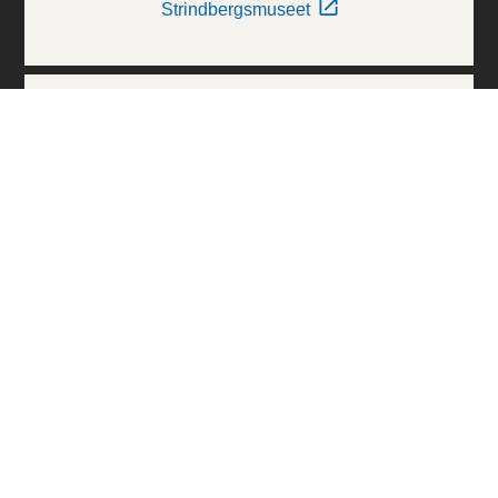
Strindbergsmuseet
Thielska Galleriet
Världskulturmuseerna