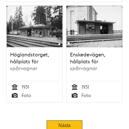
Typ
Typ
Höglandstorget,
Enskedevägen,
hållplats för
hållplats för
spårvagnar
spårvagnar
1931
1931
Tid
Tid
Foto
Foto
Typ
Typ
Nästa