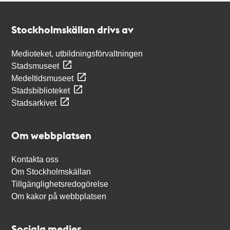
Kontakt
Stockholmskällan
Stockholmskällan drivs av
Medioteket, utbildningsförvaltningen
Stadsmuseet
Medeltidsmuseet
Stadsbiblioteket
Stadsarkivet
Om webbplatsen
Kontakta oss
Om Stockholmskällan
Tillgänglighetsredogörelse
Om kakor på webbplatsen
Sociala medier