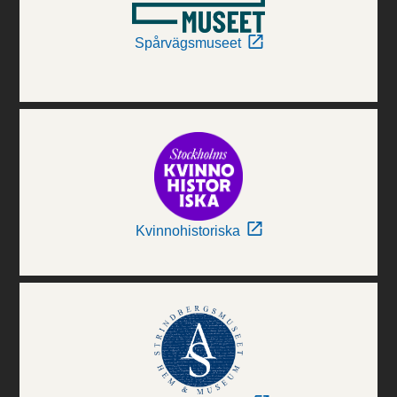
Spårvägsmuseet
Kvinnohistoriska