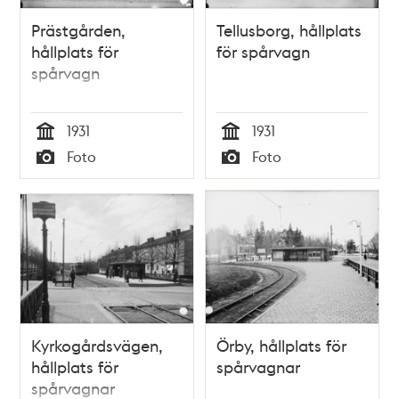
Prästgården,
Tellusborg, hållplats
hållplats för
för spårvagn
spårvagn
1931
1931
Tid
Tid
Foto
Foto
Typ
Typ
Kyrkogårdsvägen,
Örby, hållplats för
hållplats för
spårvagnar
spårvagnar