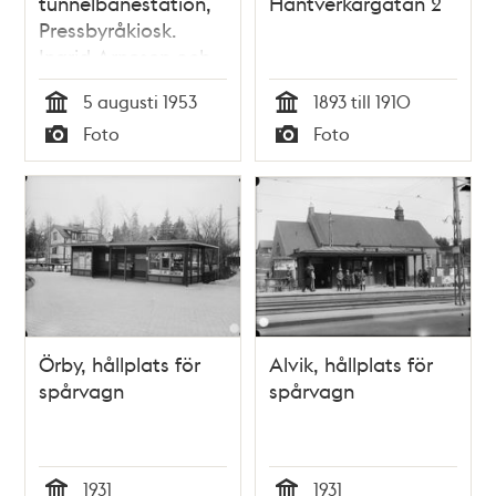
tunnelbanestation,
Hantverkargatan 2
Pressbyråkiosk.
Ingrid Arnesen och
föreståndarinnan
5 augusti 1953
1893 till 1910
Ingalill Lind
Tid
Tid
Foto
Foto
Typ
Typ
Örby, hållplats för
Alvik, hållplats för
spårvagn
spårvagn
1931
1931