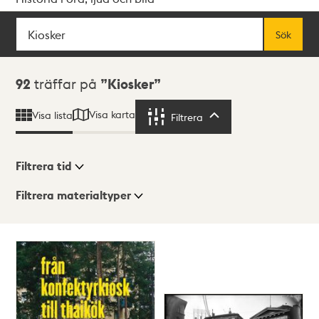
Sök
Fritextsök
Sök
Sökresultat
92
träffar på
Kiosker
Visa karta
Visa lista
Filtrera
Filtrera
Filtrera tid
Filtrera materialtyper
Visningsläge
Totalt
92
träffar
Lista
Karta