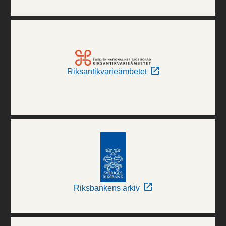
Riksantikvarieämbetet
Riksbankens arkiv