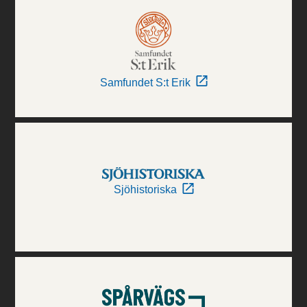
Samfundet S:t Erik
Sjöhistoriska