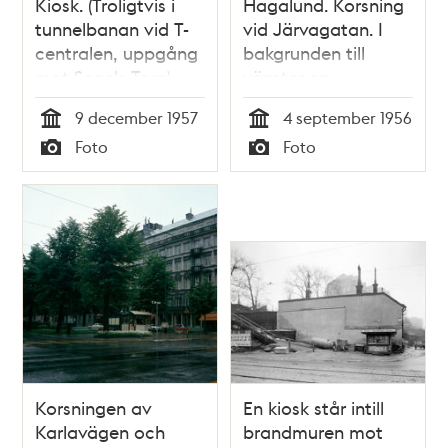
Kiosk. (Troligtvis i
Hagalund. Korsning
tunnelbanan vid T-
vid Järvagatan. I
centralen, uppgång
bakgrunden till
mot Segels Torg)
vänster en
skomakarbutik och
9 december 1957
4 september 1956
till höger en kiosk
Tid
Tid
Foto
Foto
Typ
Typ
Korsningen av
En kiosk står intill
Karlavägen och
brandmuren mot