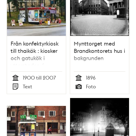
Från konfektyrkiosk
Mynttorget med
till thaikök : kiosker
Brandkontorets hus i
och gatukök i
bakgrunden
ytterstaden /
artikelförfattare:
1900 till 2007
1896
Christina Andersson
Tid
Tid
Text
Foto
...
Typ
Typ