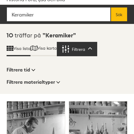
Sök
Fritextsök
Sök
Sökresultat
10
träffar på
Keramiker
Visa karta
Visa lista
Filtrera
Filtrera
Filtrera tid
Filtrera materialtyper
Visningsläge
Totalt
10
träffar
Lista
Karta