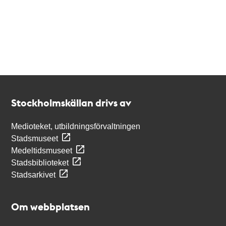
Kontakt
Stockholmskällan
Stockholmskällan drivs av
Medioteket, utbildningsförvaltningen
Stadsmuseet
Medeltidsmuseet
Stadsbiblioteket
Stadsarkivet
Om webbplatsen