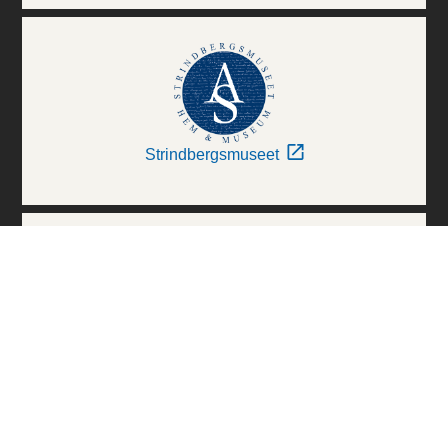
Strindbergsmuseet
Thielska Galleriet