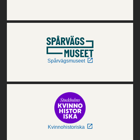
Spårvägsmuseet
Kvinnohistoriska