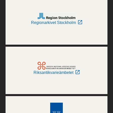
Regionarkivet Stockholm
Riksantikvarieämbetet