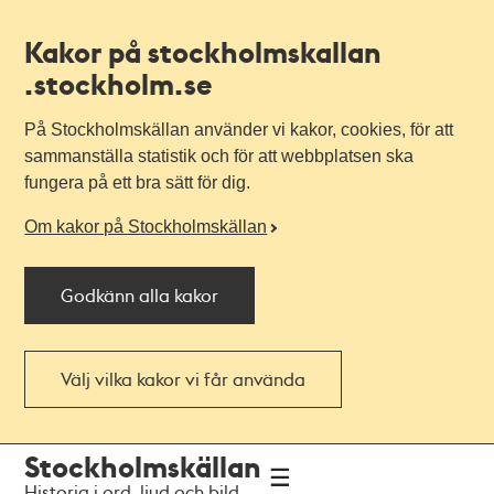
Kakor på stockholmskallan
.stockholm.se
På Stockholmskällan använder vi kakor, cookies, för att
sammanställa statistik och för att webbplatsen ska
fungera på ett bra sätt för dig.
Om kakor på Stockholmskällan
Godkänn alla kakor
Välj vilka kakor vi får använda
Till
Till
Stockholmskällan
navigationen
huvudinnehållet
Historia i ord, ljud och bild