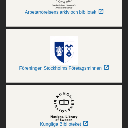
Arbetarrörelsens arkiv och bibliotek
Föreningen Stockholms Företagsminnen
Kungliga Biblioteket