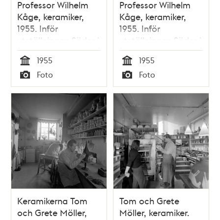
Professor Wilhelm
Professor Wilhelm
Kåge, keramiker,
Kåge, keramiker,
1955. Inför
1955. Inför
utställningen Söder i
utställningen Söder i
konsten
konsten
1955
1955
Tid
Tid
Foto
Foto
Typ
Typ
Keramikerna Tom
Tom och Grete
och Grete Möller,
Möller, keramiker.