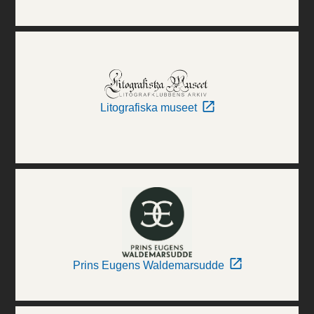
Litografiska museet
Prins Eugens Waldemarsudde