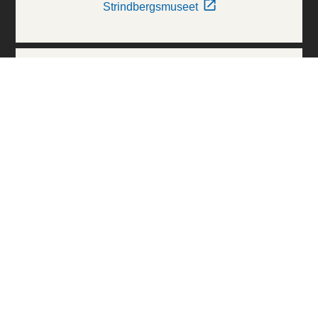
Strindbergsmuseet
Thielska Galleriet
Världskulturmuseerna