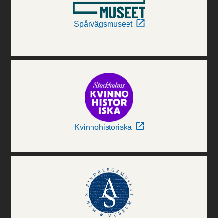
Spårvägsmuseet
Kvinnohistoriska