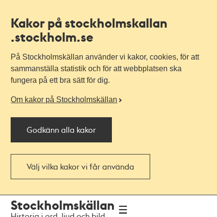
Kakor på stockholmskallan
.stockholm.se
På Stockholmskällan använder vi kakor, cookies, för att
sammanställa statistik och för att webbplatsen ska
fungera på ett bra sätt för dig.
Om kakor på Stockholmskällan
Godkänn alla kakor
Välj vilka kakor vi får använda
Till
Till
Stockholmskällan
navigationen
huvudinnehållet
Historia i ord, ljud och bild