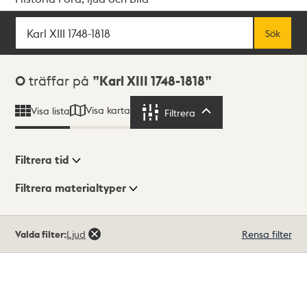
Sök
Fritextsök
Sök
Sökresultat
0
träffar på
Karl XIII 1748-1818
Visa karta
Visa lista
Filtrera
Filtrera
Filtrera tid
Filtrera materialtyper
Visningsläge
Totalt
Valda filter:
Ljud
Rensa filter
0
träffar
Lista
Karta