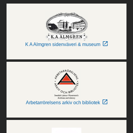
K A Almgren sidenväveri & museum
Arbetarrörelsens arkiv och bibliotek