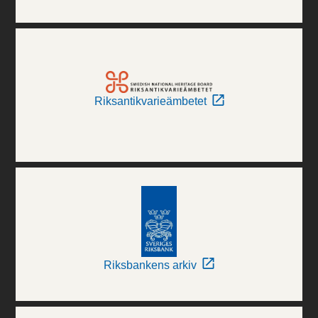
Riksantikvarieämbetet
Riksbankens arkiv