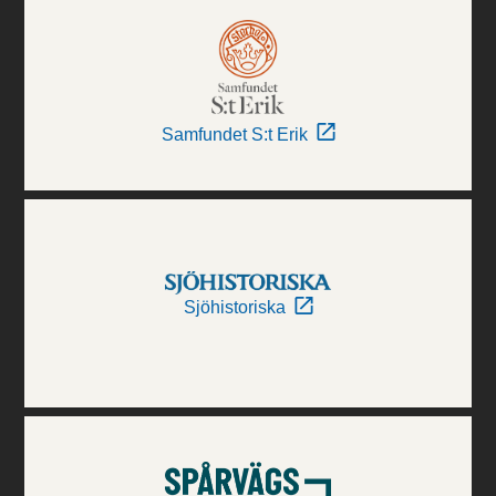
Samfundet S:t Erik
Sjöhistoriska