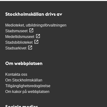
Kontakt
Stockholmskällan
Stockholmskällan drivs av
Medioteket, utbildningsförvaltningen
Stadsmuseet
Medeltidsmuseet
Stadsbiblioteket
Stadsarkivet
Om webbplatsen
Kontakta oss
Om Stockholmskällan
Tillgänglighetsredogörelse
Om kakor på webbplatsen
Sociala medier