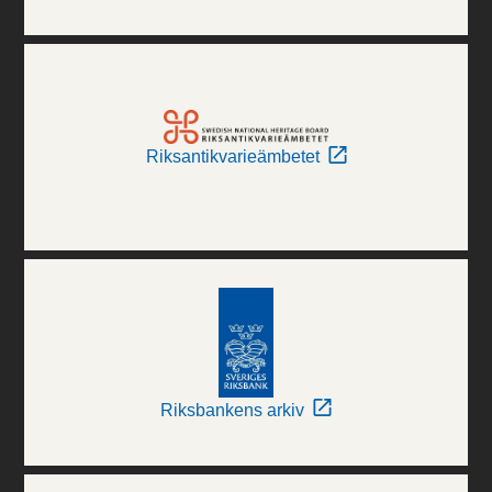
Riksantikvarieämbetet
Riksbankens arkiv