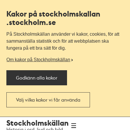
Kakor på stockholmskallan
.stockholm.se
På Stockholmskällan använder vi kakor, cookies, för att
sammanställa statistik och för att webbplatsen ska
fungera på ett bra sätt för dig.
Om kakor på Stockholmskällan
Godkänn alla kakor
Välj vilka kakor vi får använda
Till
Till
Stockholmskällan
navigationen
huvudinnehållet
Historia i ord, ljud och bild