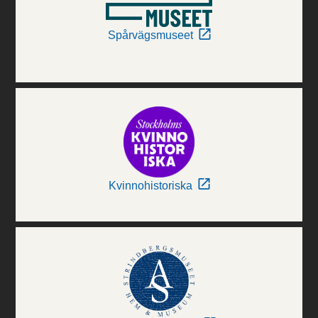
Spårvägsmuseet
Kvinnohistoriska