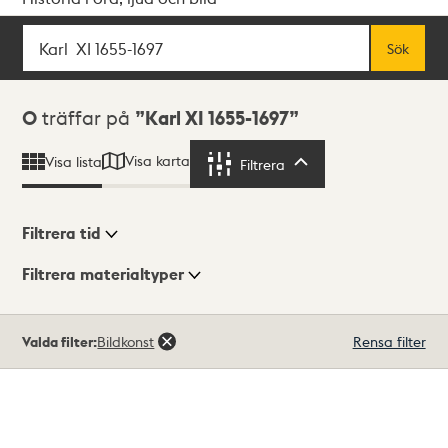
Sök
Fritextsök
Sök
Sökresultat
0
träffar på
Karl XI 1655-1697
Visa karta
Visa lista
Filtrera
Filtrera
Filtrera tid
Filtrera materialtyper
Visningsläge
Totalt
Valda filter:
Bildkonst
Rensa filter
0
träffar
Lista
Karta