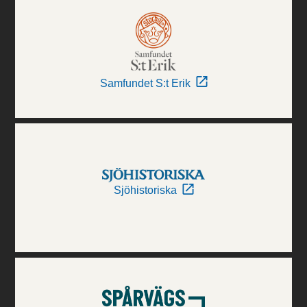
Samfundet S:t Erik
Sjöhistoriska