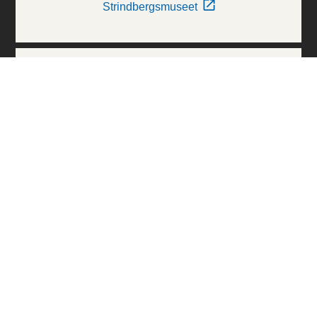
Strindbergsmuseet
Thielska Galleriet
Världskulturmuseerna