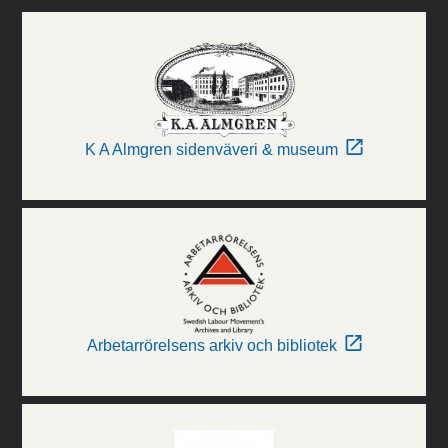
K A Almgren sidenväveri & museum
Arbetarrörelsens arkiv och bibliotek