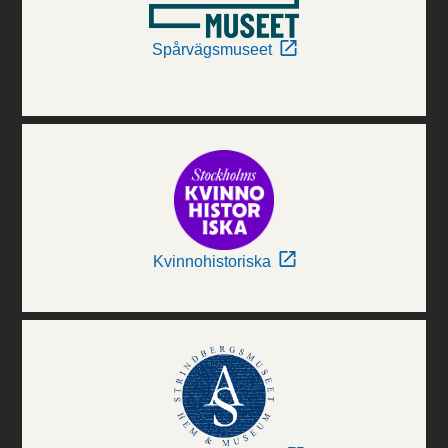
Spårvägsmuseet
Kvinnohistoriska