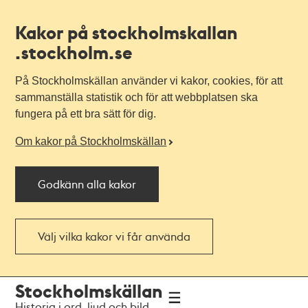
Kakor på stockholmskallan
.stockholm.se
På Stockholmskällan använder vi kakor, cookies, för att
sammanställa statistik och för att webbplatsen ska
fungera på ett bra sätt för dig.
Om kakor på Stockholmskällan
Godkänn alla kakor
Välj vilka kakor vi får använda
Till
Till
Stockholmskällan
navigationen
huvudinnehållet
Historia i ord, ljud och bild