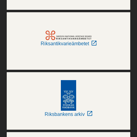
Riksantikvarieämbetet
Riksbankens arkiv