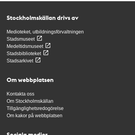
Kontakt
Stockholmskällan
Stockholmskällan drivs av
Medioteket, utbildningsförvaltningen
Stadsmuseet
Medeltidsmuseet
Stadsbiblioteket
Stadsarkivet
Om webbplatsen
Kontakta oss
Om Stockholmskällan
Tillgänglighetsredogörelse
Om kakor på webbplatsen
Sociala medier