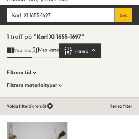
Sök
Fritextsök
Sök
Sökresultat
1
träff på
Karl XI 1655-1697
Visa karta
Visa lista
Filtrera
Filtrera
Filtrera tid
Filtrera materialtyper
Visningsläge
Totalt
Valda filter:
Föremål
Rensa filter
1
träffar
Lista
Karta