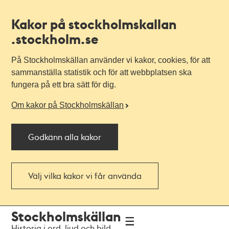
Kakor på stockholmskallan
.stockholm.se
På Stockholmskällan använder vi kakor, cookies, för att
sammanställa statistik och för att webbplatsen ska
fungera på ett bra sätt för dig.
Om kakor på Stockholmskällan
Godkänn alla kakor
Välj vilka kakor vi får använda
Till
Till
Stockholmskällan
navigationen
huvudinnehållet
Historia i ord, ljud och bild