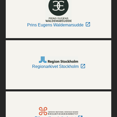
Prins Eugens Waldemarsudde
Regionarkivet Stockholm