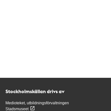
Kontakt
Stockholmskällan
Stockholmskällan drivs av
Medioteket, utbildningsförvaltningen
Stadsmuseet