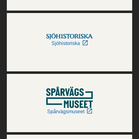
Sjöhistoriska
Spårvägsmuseet