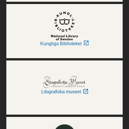
Kungliga Biblioteket
Litografiska museet