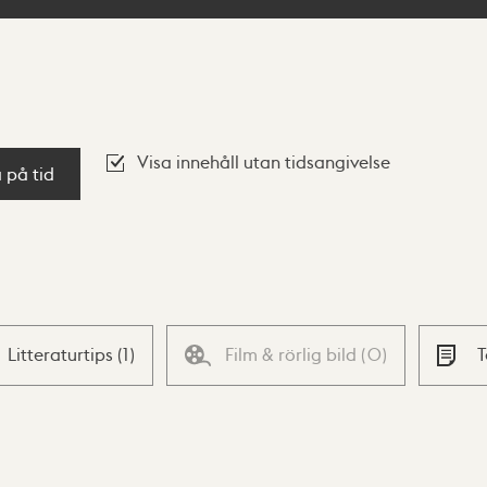
Visa innehåll utan tidsangivelse
a på tid
Litteraturtips
(
1
)
Film & rörlig bild
(
0
)