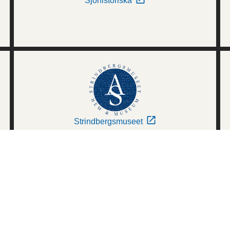
Sjöhistoriska
Strindbergsmuseet