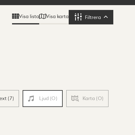
Visa karta
Visa lista
Filtrera
Filtrera
Text
(
7
)
Ljud
(
0
)
Karta
(
0
)