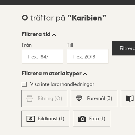
0
Karibien
träffar på
Sökresultat
Filtrera tid
Från
Till
Visningsläge
Filtrer
Filtrera materialtyper
Lista
Karta
Visa inte lärarhandledningar
Ritning
(
0
)
Föremål
(
3
)
Bildkonst
(
1
)
Foto
(
1
)