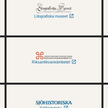
Litografiska museet
Riksantikvarieämbetet