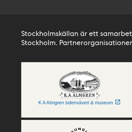
Stockholmskällan är ett samarbete
Stockholm. Partnerorganisationer 
K A Almgren sidenväveri & museum