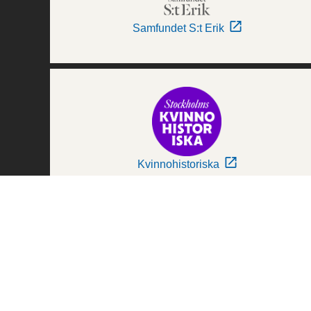
Samfundet S:t Erik
Kvinnohistoriska
Världskulturmuseerna