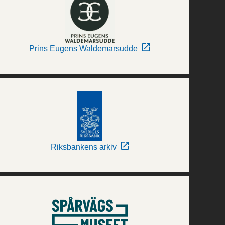
Prins Eugens Waldemarsudde
Riksbankens arkiv