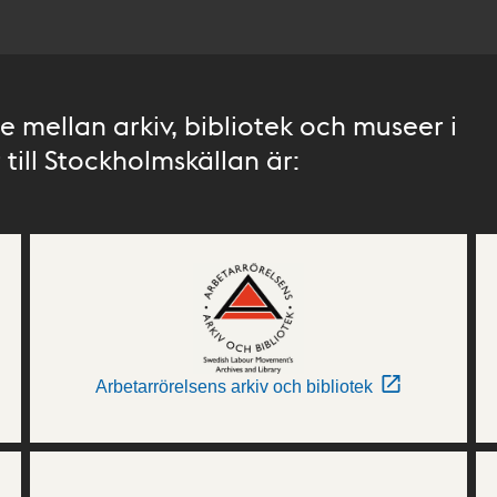
 mellan arkiv, bibliotek och museer i
till Stockholmskällan är:
Arbetarrörelsens arkiv och bibliotek