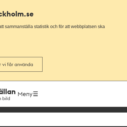
ockholm.se
tt sammanställa statistik och för att webbplatsen ska
or vi får använda
ällan
Meny
h bild