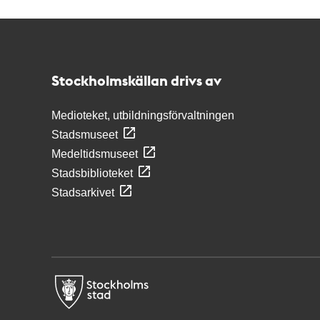
Kontakt
Stockholmskällan
Stockholmskällan drivs av
Medioteket, utbildningsförvaltningen
Stadsmuseet
Medeltidsmuseet
Stadsbiblioteket
Stadsarkivet