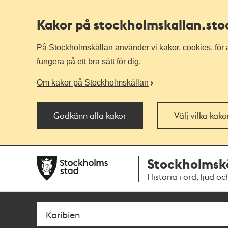
Kakor på stockholmskallan
.st
På Stockholmskällan använder vi kakor, cookies, för a
fungera på ett bra sätt för dig.
Om kakor på Stockholmskällan
Godkänn alla kakor
Välj vilka kak
Till
Till
Stockholmsk
navigationen
huvudinnehållet
Historia i ord, ljud oc
Sök
Fritextsök