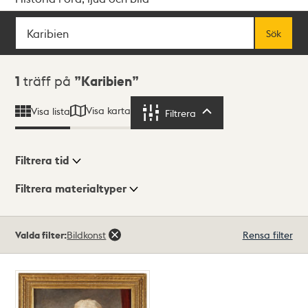
Sök
Fritextsök
Sök
Sökresultat
1
träff på
Karibien
Visa karta
Visa lista
Filtrera
Filtrera
Filtrera tid
Filtrera materialtyper
Visningsläge
Totalt
Valda filter:
Bildkonst
Rensa filter
1
träffar
Lista
Karta