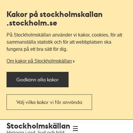
Kakor på stockholmskallan
.stockholm.se
På Stockholmskällan använder vi kakor, cookies, för att
sammanställa statistik och för att webbplatsen ska
fungera på ett bra sätt för dig.
Om kakor på Stockholmskällan
Godkänn alla kakor
Välj vilka kakor vi får använda
Till
Till
Stockholmskällan
navigationen
huvudinnehållet
Historia i ord, ljud och bild