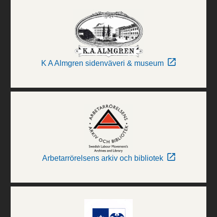
K A Almgren sidenväveri & museum
Arbetarrörelsens arkiv och bibliotek