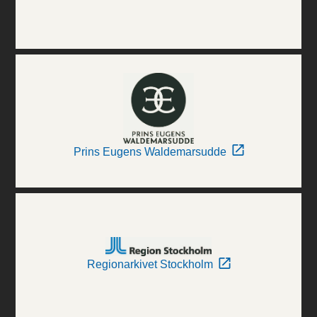
Prins Eugens Waldemarsudde
Regionarkivet Stockholm