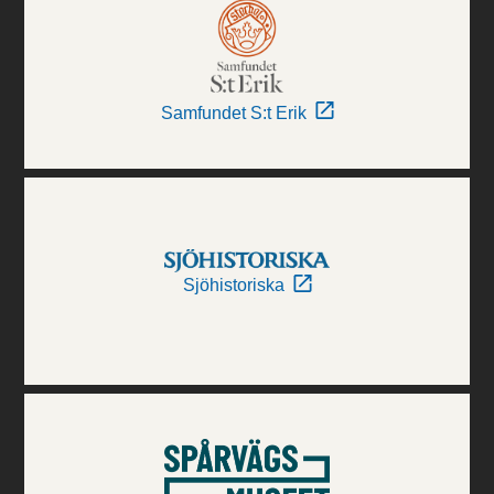
Samfundet S:t Erik
Sjöhistoriska