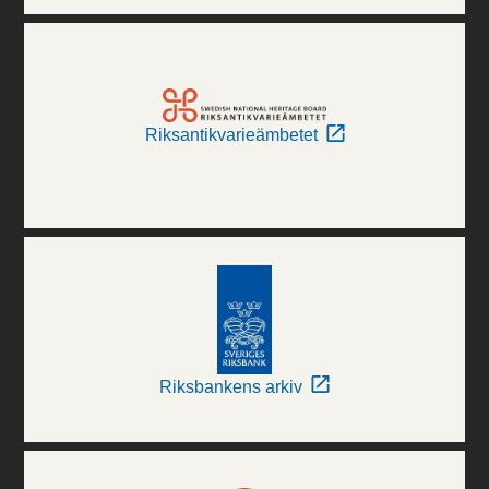
Riksantikvarieämbetet
Riksbankens arkiv