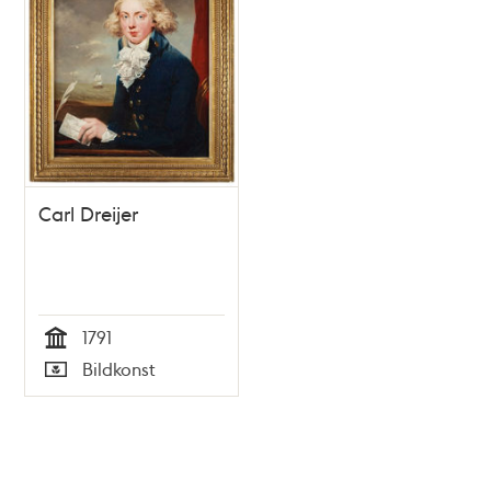
Carl Dreijer
1791
Tid
Bildkonst
Typ