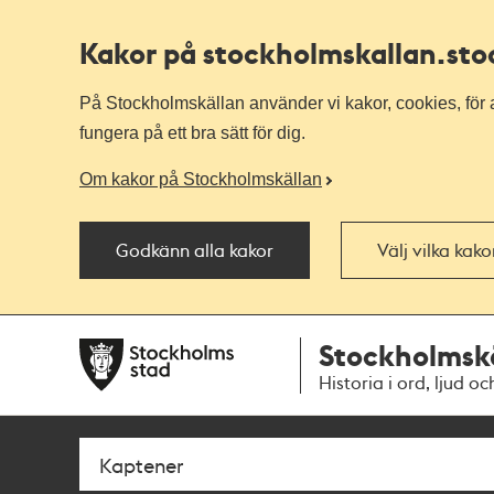
Kakor på stockholmskallan
.st
På Stockholmskällan använder vi kakor, cookies, för a
fungera på ett bra sätt för dig.
Om kakor på Stockholmskällan
Godkänn alla kakor
Välj vilka kak
Till
Till
Stockholmsk
navigationen
huvudinnehållet
Historia i ord, ljud oc
Sök
Fritextsök