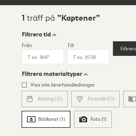
1
Kaptener
träff på
Sökresultat
Filtrera tid
Från
Till
Visningsläge
Filtrer
Filtrera materialtyper
Lista
Karta
Visa inte lärarhandledningar
Ritning
(
0
)
Föremål
(
0
)
Bildkonst
(
1
)
Foto
(
1
)