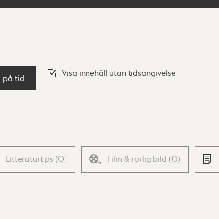
Visa innehåll utan tidsangivelse
a på tid
Litteraturtips
(
0
)
Film & rörlig bild
(
0
)