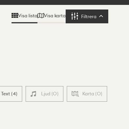
Visa karta
Visa lista
Filtrera
Filtrera
Text
(
4
)
Ljud
(
0
)
Karta
(
0
)