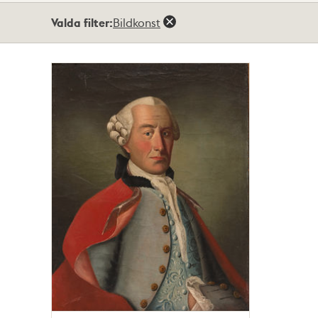
Totalt
Valda filter:
Bildkonst
1
träffar