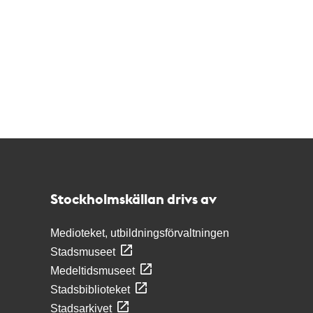
Kontakt
Stockholmskällan
Stockholmskällan drivs av
Medioteket, utbildningsförvaltningen
Stadsmuseet
Medeltidsmuseet
Stadsbiblioteket
Stadsarkivet