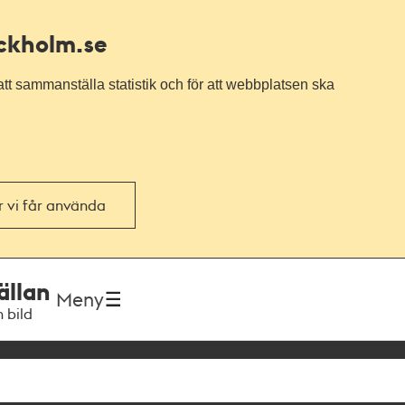
ockholm.se
tt sammanställa statistik och för att webbplatsen ska
or vi får använda
ällan
Meny
h bild