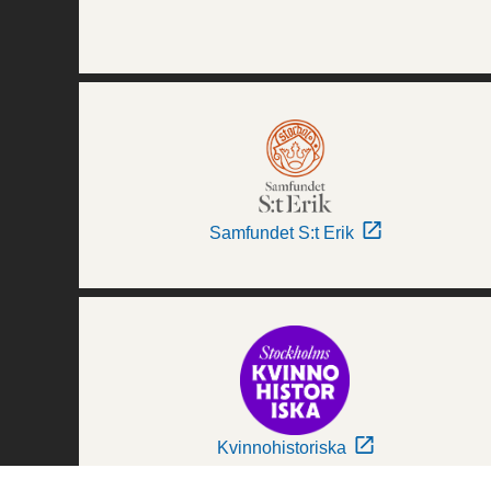
Samfundet S:t Erik
Kvinnohistoriska