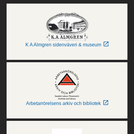
K A Almgren sidenväveri & museum
Arbetarrörelsens arkiv och bibliotek