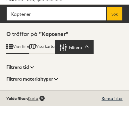
Sök
Fritextsök
Sök
Sökresultat
0
träffar på
Kaptener
Visa karta
Visa lista
Filtrera
Filtrera
Filtrera tid
Filtrera materialtyper
Visningsläge
Totalt
Valda filter:
Karta
Rensa filter
0
träffar
Lista
Karta