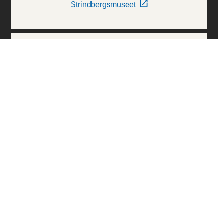
Strindbergsmuseet
Thielska Galleriet
Världskulturmuseerna