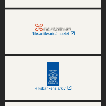
Riksantikvarieämbetet
Riksbankens arkiv