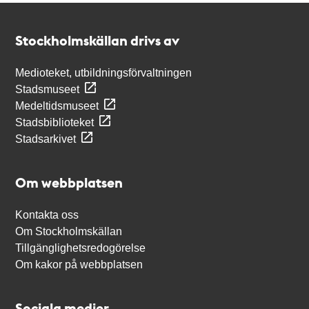
Kontakt
Stockholmskällan
Stockholmskällan drivs av
Medioteket, utbildningsförvaltningen
Stadsmuseet
Medeltidsmuseet
Stadsbiblioteket
Stadsarkivet
Om webbplatsen
Kontakta oss
Om Stockholmskällan
Tillgänglighetsredogörelse
Om kakor på webbplatsen
Sociala medier