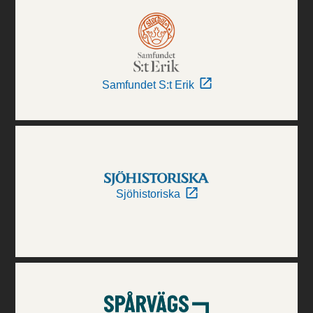
Samfundet S:t Erik
Sjöhistoriska