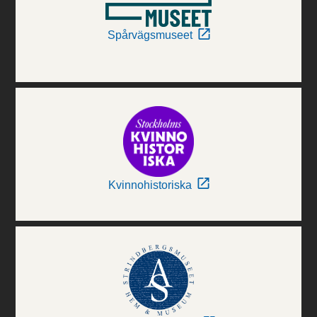
Spårvägsmuseet
Kvinnohistoriska