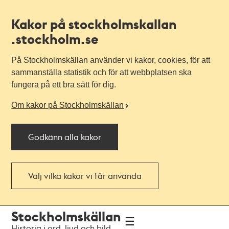
Kakor på stockholmskallan
.stockholm.se
På Stockholmskällan använder vi kakor, cookies, för att
sammanställa statistik och för att webbplatsen ska
fungera på ett bra sätt för dig.
Om kakor på Stockholmskällan
Godkänn alla kakor
Välj vilka kakor vi får använda
Till
Till
Stockholmskällan
navigationen
huvudinnehållet
Historia i ord, ljud och bild