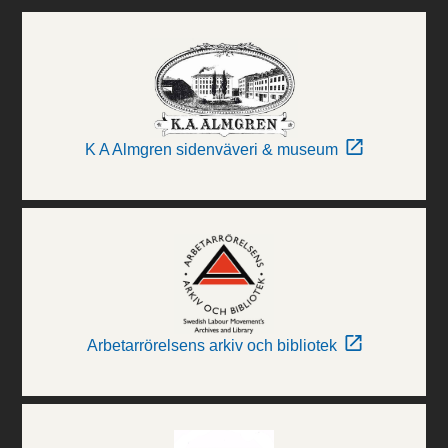
K A Almgren sidenväveri & museum
Arbetarrörelsens arkiv och bibliotek