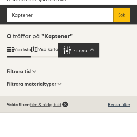
Sök
Fritextsök
Sök
Sökresultat
0
träffar på
Kaptener
Visa karta
Visa lista
Filtrera
Filtrera
Filtrera tid
Filtrera materialtyper
Visningsläge
Totalt
Valda filter:
Film & rörlig bild
Rensa filter
0
träffar
Lista
Karta