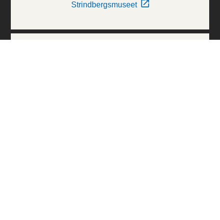
Strindbergsmuseet
Thielska Galleriet
Världskulturmuseerna