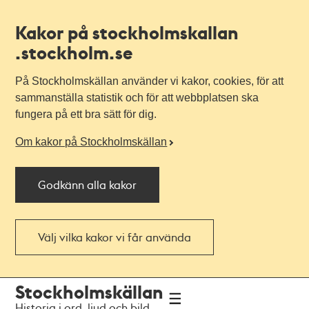
Kakor på stockholmskallan
.stockholm.se
På Stockholmskällan använder vi kakor, cookies, för att
sammanställa statistik och för att webbplatsen ska
fungera på ett bra sätt för dig.
Om kakor på Stockholmskällan
Godkänn alla kakor
Välj vilka kakor vi får använda
Till
Till
Stockholmskällan
navigationen
huvudinnehållet
Historia i ord, ljud och bild