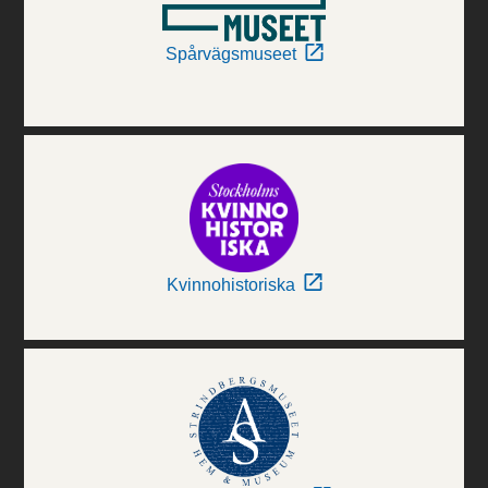
Spårvägsmuseet
Kvinnohistoriska