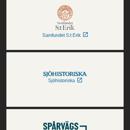
Samfundet S:t Erik
Sjöhistoriska