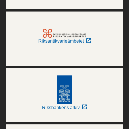
Riksantikvarieämbetet
Riksbankens arkiv