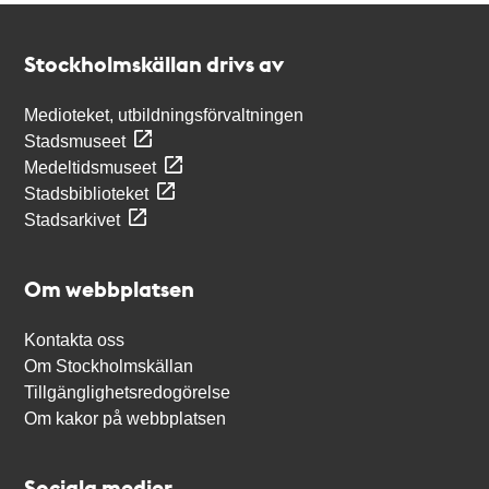
Kontakt
Stockholmskällan
Stockholmskällan drivs av
Medioteket, utbildningsförvaltningen
Stadsmuseet
Medeltidsmuseet
Stadsbiblioteket
Stadsarkivet
Om webbplatsen
Kontakta oss
Om Stockholmskällan
Tillgänglighetsredogörelse
Om kakor på webbplatsen
Sociala medier