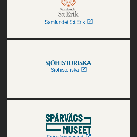
Samfundet S:t Erik
Sjöhistoriska