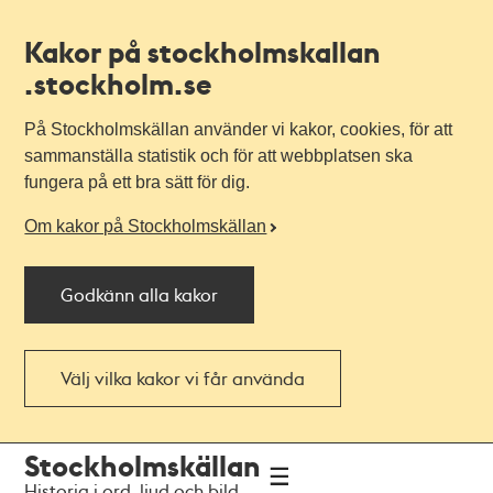
Kakor på stockholmskallan
.stockholm.se
På Stockholmskällan använder vi kakor, cookies, för att
sammanställa statistik och för att webbplatsen ska
fungera på ett bra sätt för dig.
Om kakor på Stockholmskällan
Godkänn alla kakor
Välj vilka kakor vi får använda
Till
Till
Stockholmskällan
navigationen
huvudinnehållet
Historia i ord, ljud och bild