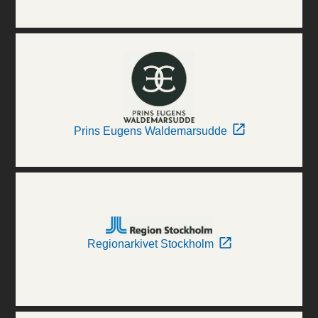
Prins Eugens Waldemarsudde
Regionarkivet Stockholm