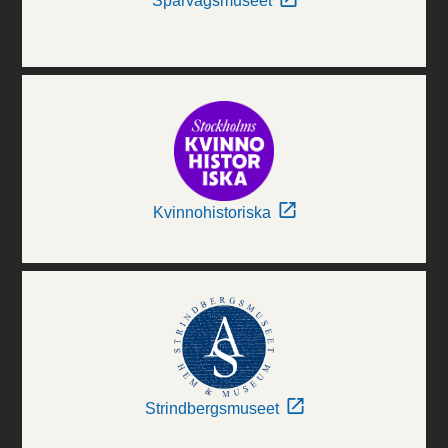
Spårvägsmuseet
Kvinnohistoriska
Strindbergsmuseet