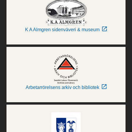
K A Almgren sidenväveri & museum
Arbetarrörelsens arkiv och bibliotek