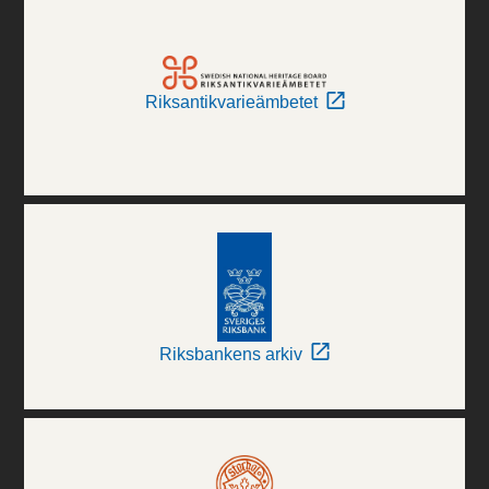
Riksantikvarieämbetet
Riksbankens arkiv