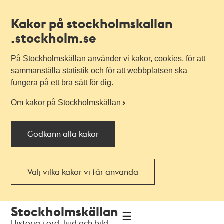
Kakor på stockholmskallan
.stockholm.se
På Stockholmskällan använder vi kakor, cookies, för att
sammanställa statistik och för att webbplatsen ska
fungera på ett bra sätt för dig.
Om kakor på Stockholmskällan
Godkänn alla kakor
Välj vilka kakor vi får använda
Till
Till
Stockholmskällan
navigationen
huvudinnehållet
Historia i ord, ljud och bild