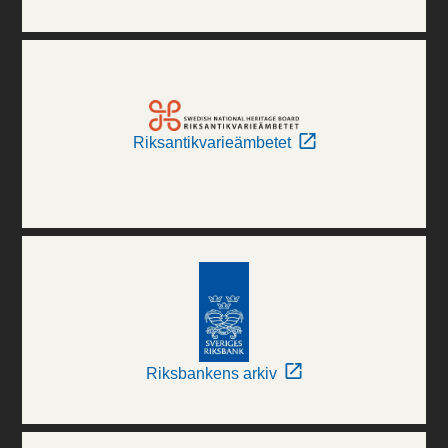
Riksantikvarieämbetet
Riksbankens arkiv