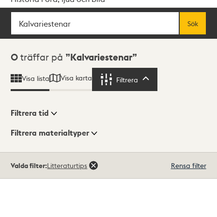
Sök
Fritextsök
Sök
Sökresultat
0
träffar på
Kalvariestenar
Visa karta
Visa lista
Filtrera
Filtrera
Filtrera tid
Filtrera materialtyper
Visningsläge
Totalt
Valda filter:
Litteraturtips
Rensa filter
0
träffar
Lista
Karta