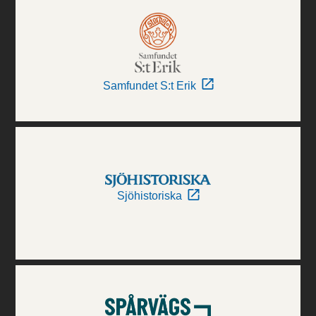
Samfundet S:t Erik
Sjöhistoriska