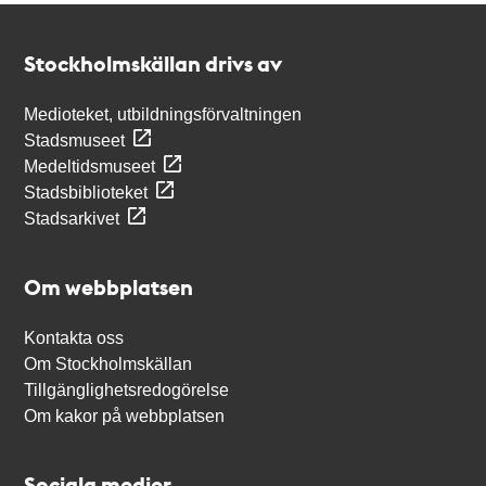
Kontakt
Stockholmskällan
Stockholmskällan drivs av
Medioteket, utbildningsförvaltningen
Stadsmuseet
Medeltidsmuseet
Stadsbiblioteket
Stadsarkivet
Om webbplatsen
Kontakta oss
Om Stockholmskällan
Tillgänglighetsredogörelse
Om kakor på webbplatsen
Sociala medier