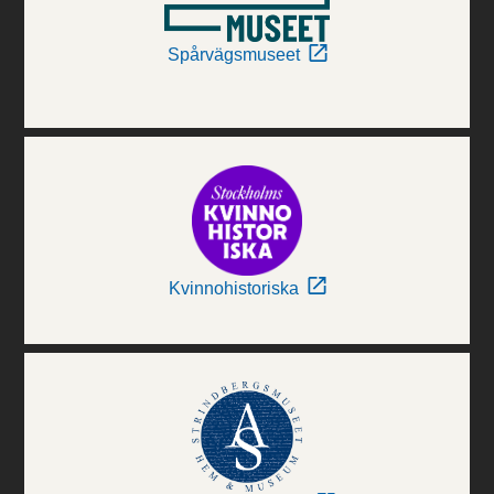
Spårvägsmuseet
Kvinnohistoriska