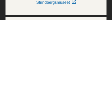
Strindbergsmuseet
Thielska Galleriet
Världskulturmuseerna