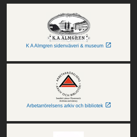
K A Almgren sidenväveri & museum
Arbetarrörelsens arkiv och bibliotek