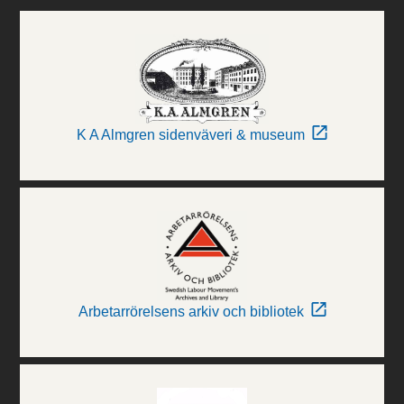
K A Almgren sidenväveri & museum
Arbetarrörelsens arkiv och bibliotek