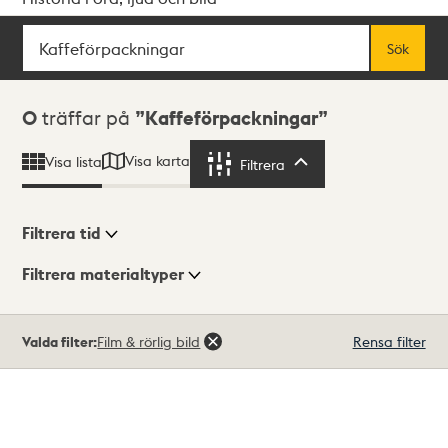
Sök
Fritextsök
Sök
Sökresultat
0
träffar på
Kaffeförpackningar
Visa karta
Visa lista
Filtrera
Filtrera
Filtrera tid
Filtrera materialtyper
Visningsläge
Totalt
Valda filter:
Film & rörlig bild
Rensa filter
0
träffar
Lista
Karta