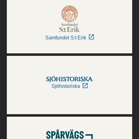
Samfundet S:t Erik
Sjöhistoriska