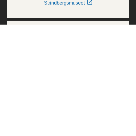
Strindbergsmuseet
Thielska Galleriet
Världskulturmuseerna