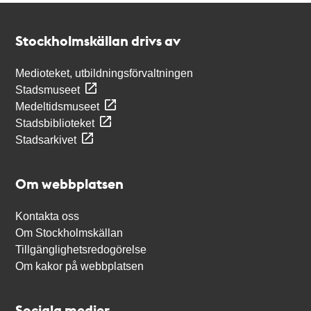
Kontakt
Stockholmskällan
Stockholmskällan drivs av
Medioteket, utbildningsförvaltningen
Stadsmuseet
Medeltidsmuseet
Stadsbiblioteket
Stadsarkivet
Om webbplatsen
Kontakta oss
Om Stockholmskällan
Tillgänglighetsredogörelse
Om kakor på webbplatsen
Sociala medier