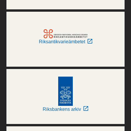
Riksantikvarieämbetet
Riksbankens arkiv