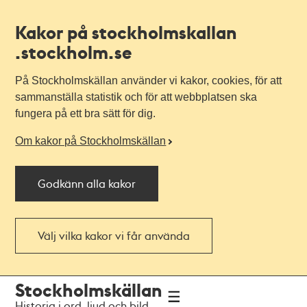
Kakor på stockholmskallan
.stockholm.se
På Stockholmskällan använder vi kakor, cookies, för att
sammanställa statistik och för att webbplatsen ska
fungera på ett bra sätt för dig.
Om kakor på Stockholmskällan
Godkänn alla kakor
Välj vilka kakor vi får använda
Till
Till
Stockholmskällan
navigationen
huvudinnehållet
Historia i ord, ljud och bild