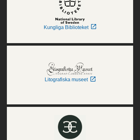
Kungliga Biblioteket
Litografiska museet