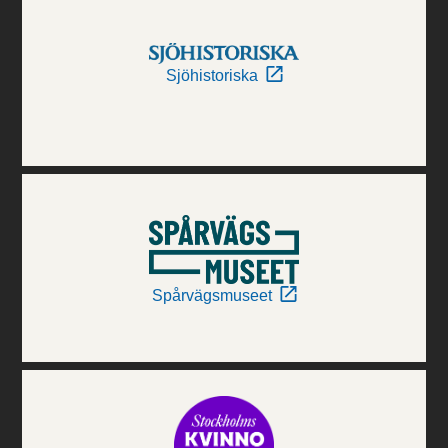
Sjöhistoriska
Spårvägsmuseet