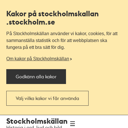
Kakor på stockholmskallan
.stockholm.se
På Stockholmskällan använder vi kakor, cookies, för att
sammanställa statistik och för att webbplatsen ska
fungera på ett bra sätt för dig.
Om kakor på Stockholmskällan
Godkänn alla kakor
Välj vilka kakor vi får använda
Till
Till
Stockholmskällan
navigationen
huvudinnehållet
Historia i ord, ljud och bild