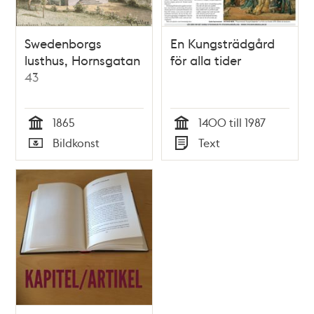
Swedenborgs
En Kungsträdgård
lusthus, Hornsgatan
för alla tider
43
1865
1400 till 1987
Tid
Tid
Bildkonst
Text
Typ
Typ