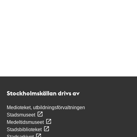
Kontakt
Stockholmskällan
Stockholmskällan drivs av
Medioteket, utbildningsförvaltningen
Stadsmuseet
Medeltidsmuseet
Stadsbiblioteket
Stadsarkivet