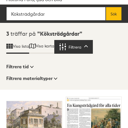
Sök
Fritextsök
Sök
Sökresultat
3
träffar på
Köksträdgårdar
Visa karta
Visa lista
Filtrera
Filtrera
Filtrera tid
Filtrera materialtyper
Visningsläge
Totalt
3
träffar
Lista
Karta