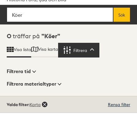
Sök
Fritextsök
Sök
Sökresultat
0
träffar på
Köer
Visa karta
Visa lista
Filtrera
Filtrera
Filtrera tid
Filtrera materialtyper
Visningsläge
Totalt
Valda filter:
Karta
Rensa filter
0
träffar
Lista
Karta