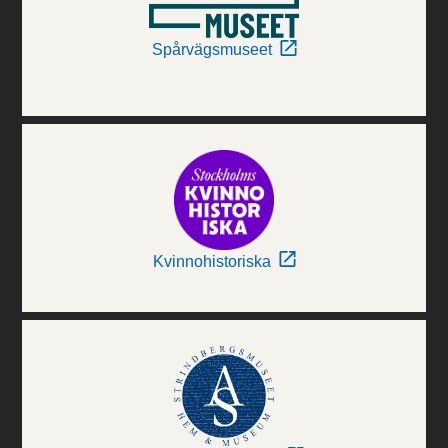
Spårvägsmuseet
Kvinnohistoriska