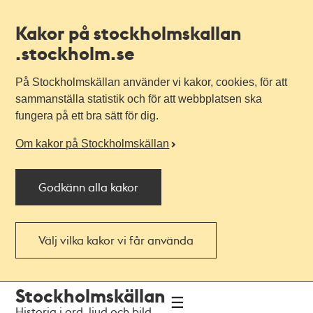
Kakor på stockholmskallan
.stockholm.se
På Stockholmskällan använder vi kakor, cookies, för att
sammanställa statistik och för att webbplatsen ska
fungera på ett bra sätt för dig.
Om kakor på Stockholmskällan
Godkänn alla kakor
Välj vilka kakor vi får använda
Till
Till
Stockholmskällan
navigationen
huvudinnehållet
Historia i ord, ljud och bild