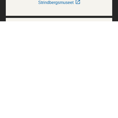
Strindbergsmuseet
Thielska Galleriet
Världskulturmuseerna