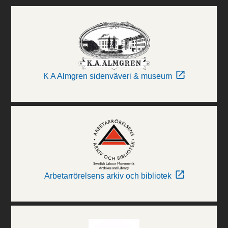
K A Almgren sidenväveri & museum
Arbetarrörelsens arkiv och bibliotek