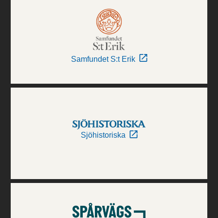
Samfundet S:t Erik
Sjöhistoriska