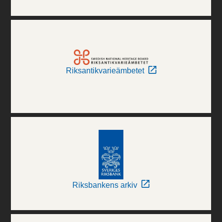
Riksantikvarieämbetet
Riksbankens arkiv