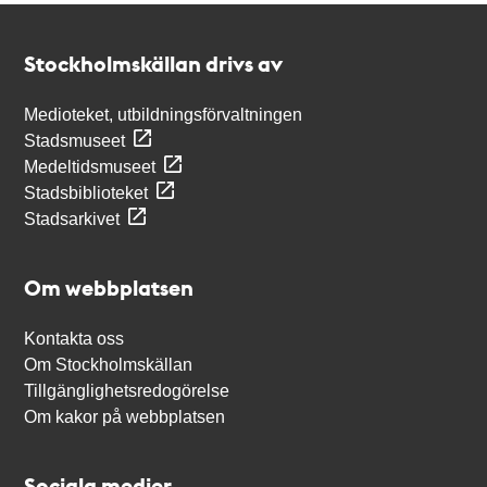
Kontakt
Stockholmskällan
Stockholmskällan drivs av
Medioteket, utbildningsförvaltningen
Stadsmuseet
Medeltidsmuseet
Stadsbiblioteket
Stadsarkivet
Om webbplatsen
Kontakta oss
Om Stockholmskällan
Tillgänglighetsredogörelse
Om kakor på webbplatsen
Sociala medier