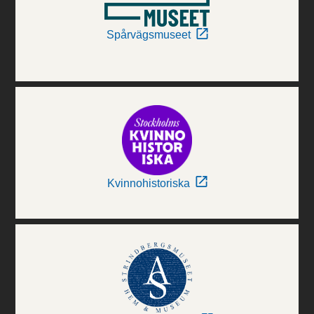
Spårvägsmuseet
Kvinnohistoriska