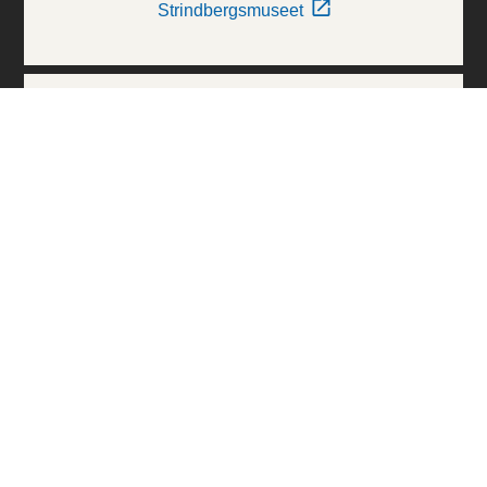
Strindbergsmuseet
Thielska Galleriet
Världskulturmuseerna