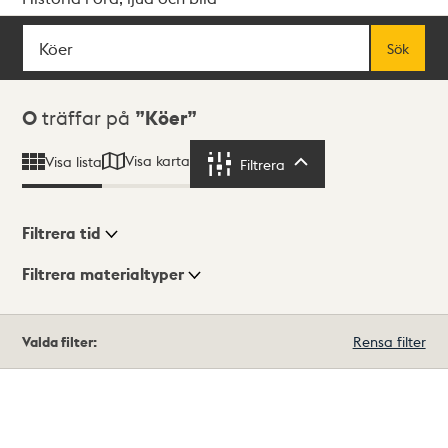
Sök
Fritextsök
Sök
Sökresultat
0
träffar på
Köer
Visa karta
Visa lista
Filtrera
Filtrera
Filtrera tid
Filtrera materialtyper
Visningsläge
Totalt
Valda filter:
Rensa filter
0
träffar
Lista
Karta