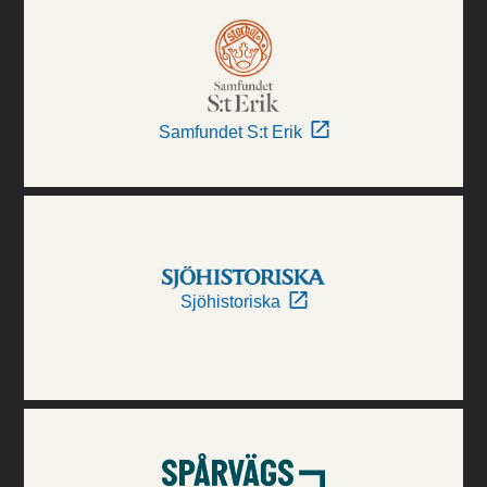
Samfundet S:t Erik
Sjöhistoriska