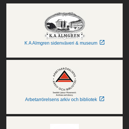
K A Almgren sidenväveri & museum
Arbetarrörelsens arkiv och bibliotek