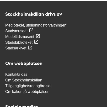
Kontakt
Stockholmskällan
Stockholmskällan drivs av
Medioteket, utbildningsförvaltningen
Stadsmuseet
Medeltidsmuseet
Stadsbiblioteket
Stadsarkivet
Om webbplatsen
Kontakta oss
Om Stockholmskällan
Tillgänglighetsredogörelse
Om kakor på webbplatsen
Sociala medier