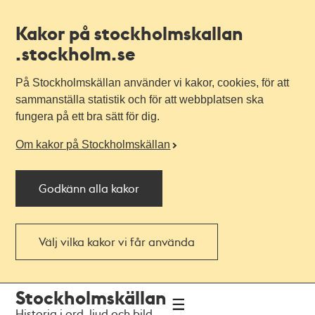
Kakor på stockholmskallan
.stockholm.se
På Stockholmskällan använder vi kakor, cookies, för att
sammanställa statistik och för att webbplatsen ska
fungera på ett bra sätt för dig.
Om kakor på Stockholmskällan
Godkänn alla kakor
Välj vilka kakor vi får använda
Till
Till
Stockholmskällan
navigationen
huvudinnehållet
Historia i ord, ljud och bild