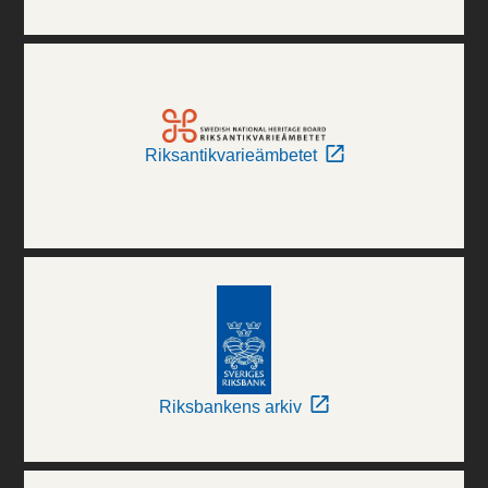
Riksantikvarieämbetet
Riksbankens arkiv