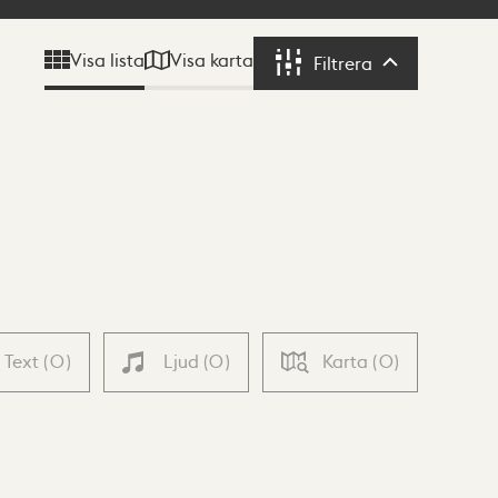
Visa karta
Visa lista
Filtrera
Filtrera
Text
(
0
)
Ljud
(
0
)
Karta
(
0
)