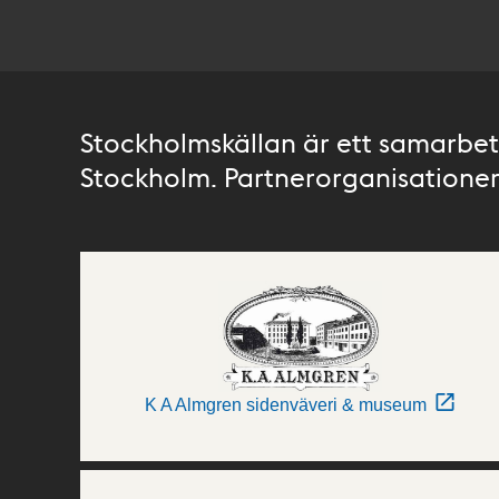
Stockholmskällan är ett samarbete
Stockholm. Partnerorganisationer 
K A Almgren sidenväveri & museum