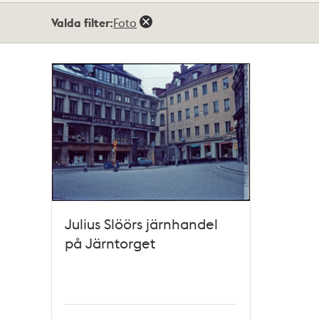
Totalt
Valda filter:
Foto
1
träffar
Julius Slöörs järnhandel
på Järntorget