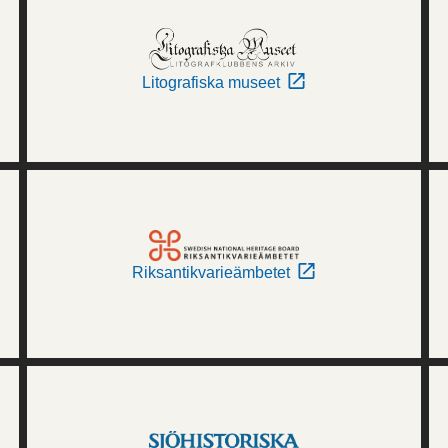
Litografiska museet
Riksantikvarieämbetet