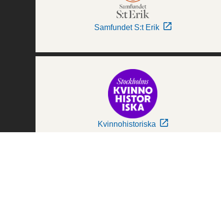
Samfundet S:t Erik
Kvinnohistoriska
Världskulturmuseerna