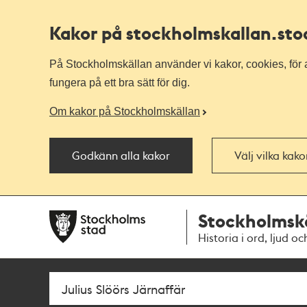
Kakor på stockholmskallan
.st
På Stockholmskällan använder vi kakor, cookies, för a
fungera på ett bra sätt för dig.
Om kakor på Stockholmskällan
Godkänn alla kakor
Välj vilka kak
Till
Till
Stockholmsk
navigationen
huvudinnehållet
Historia i ord, ljud oc
Sök
Fritextsök