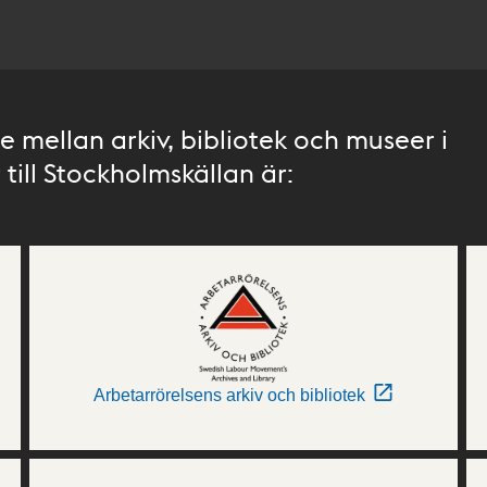
 mellan arkiv, bibliotek och museer i
till Stockholmskällan är:
Arbetarrörelsens arkiv och bibliotek