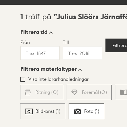
1
Julius Slöörs Järnaff
träff på
Sökresultat
Filtrera tid
Från
Till
Visningsläge
Filtrer
Filtrera materialtyper
Lista
Karta
Visa inte lärarhandledningar
Ritning
(
0
)
Föremål
(
0
)
Bildkonst
(
1
)
Foto
(
1
)