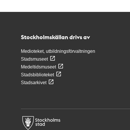
Kontakt
Stockholmskällan
Stockholmskällan drivs av
Medioteket, utbildningsförvaltningen
Stadsmuseet
Medeltidsmuseet
Stadsbiblioteket
Stadsarkivet