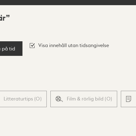
är
Visa innehåll utan tidsangivelse
a på tid
Litteraturtips
(
0
)
Film & rörlig bild
(
0
)