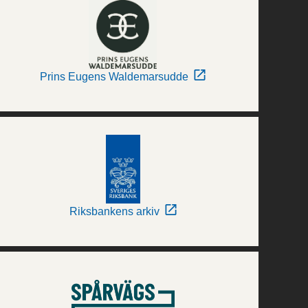
Prins Eugens Waldemarsudde
Riksbankens arkiv