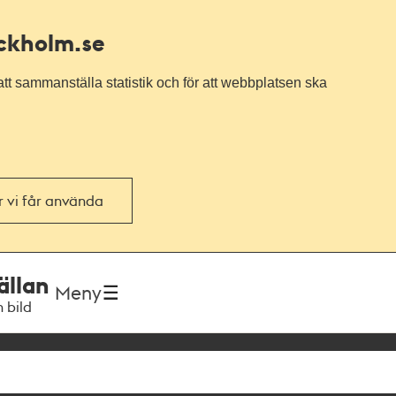
ockholm.se
tt sammanställa statistik och för att webbplatsen ska
or vi får använda
ällan
Meny
h bild